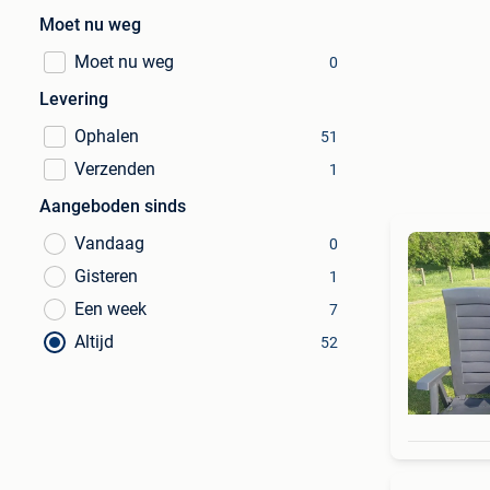
Moet nu weg
Moet nu weg
0
Levering
Ophalen
51
Verzenden
1
Aangeboden sinds
Vandaag
0
Gisteren
1
Een week
7
Altijd
52