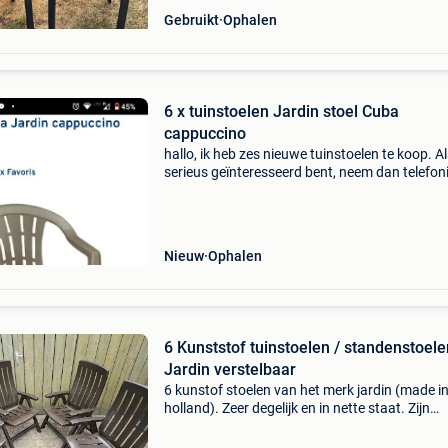
Gebruikt
Ophalen
6 x tuinstoelen Jardin stoel Cuba
cappuccino
​hallo, ik heb zes nieuwe tuinstoelen te koop. Al
serieus geïnteresseerd bent, neem dan telefon
contact met me op of stuur me een privéberich
Bekijk mijn andere advertenties
Nieuw
Ophalen
6 Kunststof tuinstoelen / standenstoele
Jardin verstelbaar
6 kunstof stoelen van het merk jardin (made i
holland). Zeer degelijk en in nette staat. Zijn
verstelbaar en inklapbaar. Kleur: donkerbruin.
Tuinmeubels hebben altijd droog binnen gesta