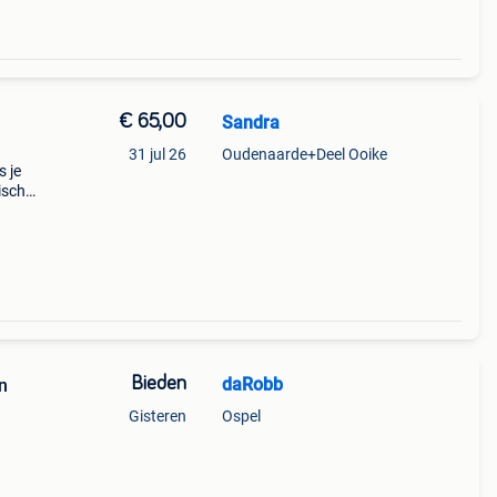
€ 65,00
Sandra
31 jul 26
Oudenaarde+Deel Ooike
s je
isch
t.
Bieden
daRobb
n
Gisteren
Ospel
n
an.