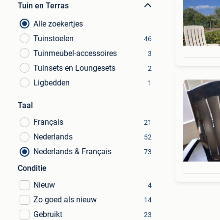
Tuin en Terras
Alle zoekertjes
Tuinstoelen
46
Tuinmeubel-accessoires
3
Tuinsets en Loungesets
2
Ligbedden
1
Taal
Français
21
Nederlands
52
Nederlands & Français
73
Conditie
Nieuw
4
Zo goed als nieuw
14
Gebruikt
23