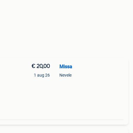
€ 20,00
Missa
1 aug 26
Nevele