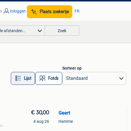
n
Inloggen
FR
Plaats zoekertje
lle afstanden…
Zoek
Sorteer op
Lijst
Foto’s
€ 30,00
Geert
4 aug 26
Hamme
k