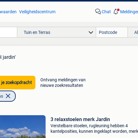
waarden
Veiligheidscentrum
Chat
Meldinge
Tuin en Terras
A
l jardin'
Ontvang meldingen van
 je zoekopdracht
nieuwe zoekresultaten
as
3 relaxstoelen merk Jardin
Verstelbare stoelen, rugleuning hebben 4
kantelposities, kunnen ingeklapt worden, mer
jardin