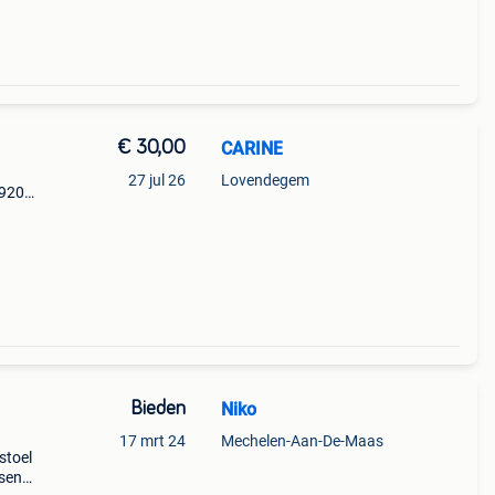
€ 30,00
CARINE
27 jul 26
Lovendegem
9920
Bieden
Niko
17 mrt 24
Mechelen-Aan-De-Maas
stoel
ssens.