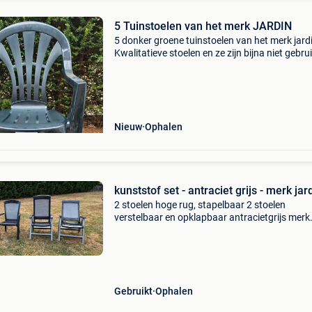
5 Tuinstoelen van het merk JARDIN
5 donker groene tuinstoelen van het merk jard
Kwalitatieve stoelen en ze zijn bijna niet gebru
geweest. Het is mogenlijk om de stoelen thuis 
bezorgen indien niet te ver is van waar ik woon
Nieuw
Ophalen
kunststof set - antraciet grijs - merk jar
2 stoelen hoge rug, stapelbaar 2 stoelen
verstelbaar en opklapbaar antracietgrijs merk
jardin ophalen in kessel-lo nabij leuven
Gebruikt
Ophalen