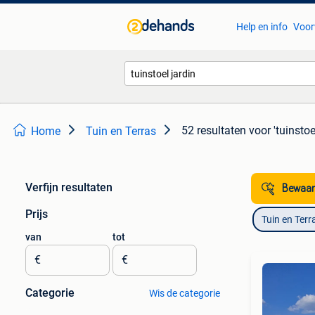
Help en info
Voor
52 resultaten
voor 'tuinstoe
Home
Tuin en Terras
Verfijn resultaten
Bewaar
Prijs
Tuin en Terr
van
tot
€
€
Categorie
Wis de categorie