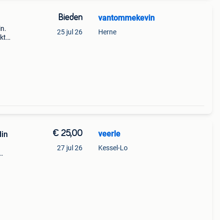
Bieden
vantommekevin
in.
25 jul 26
Herne
ikt
te
.
€ 25,00
veerle
din
27 jul 26
Kessel-Lo