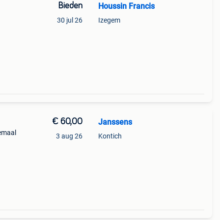
Bieden
Houssin Francis
30 jul 26
Izegem
€ 60,00
Janssens
lemaal
3 aug 26
Kontich
ntueel