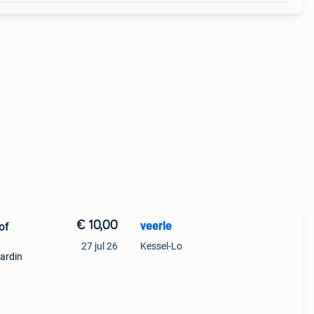
€ 10,00
veerle
of
27 jul 26
Kessel-Lo
jardin