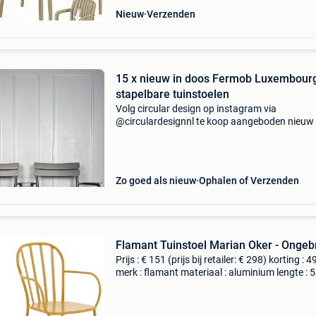
Nieuw
Verzenden
15 x nieuw in doos Fermob Luxembour
stapelbare tuinstoelen
Volg circular design op instagram via
@circulardesignnl te koop aangeboden nieuw 
doos: 15 gloednieuwe stapelbare fermob
luxembourg tuinstoelen in de kleur liquorice. 
hebben er 5 met armleuning w
Zo goed als nieuw
Ophalen of Verzenden
Flamant Tuinstoel Marian Oker - Ongeb
Prijs : € 151 (prijs bij retailer: € 298) korting : 
merk : flamant materiaal : aluminium lengte : 
breedte : 55 cm hoogte : 87 cm levering : zelf
ophalen of thuisbezorging mogelijk.