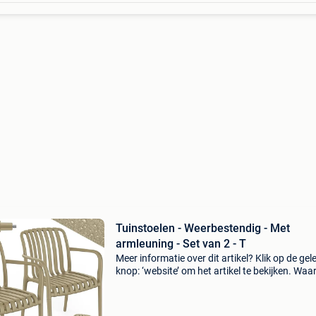
Tuinstoelen - Weerbestendig - Met
armleuning - Set van 2 - T
Meer informatie over dit artikel? Klik op de gel
knop: ‘website’ om het artikel te bekijken. Wa
bestellen bij retourdeal.nl? Voor 15:00 besteld,
volgende werkdag in huis. 1 Jaar garantie op 