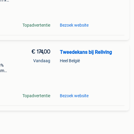
 h195
08-
rdt ve
Topadvertentie
Bezoek website
€ 174,00
Tweedekans bij Reliving
Vandaag
Heel België
58%
 cm
Topadvertentie
Bezoek website