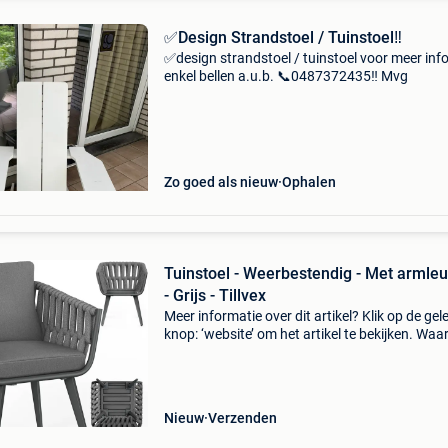
✅Design Strandstoel / Tuinstoel‼️
✅design strandstoel / tuinstoel voor meer inf
enkel bellen a.u.b. 📞0487372435‼️ Mvg
Zo goed als nieuw
Ophalen
Tuinstoel - Weerbestendig - Met armle
- Grijs - Tillvex
Meer informatie over dit artikel? Klik op de gel
knop: ‘website’ om het artikel te bekijken. Wa
bestellen bij retourdeal.nl? Voor 15:00 besteld,
volgende werkdag in huis. 1 Jaar garantie op 
Nieuw
Verzenden