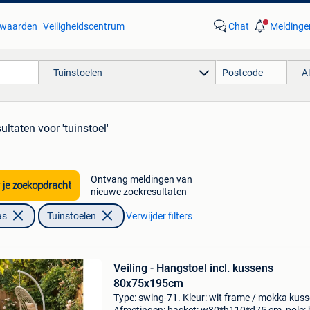
waarden
Veiligheidscentrum
Chat
Meldinge
Tuinstoelen
A
sultaten
voor 'tuinstoel'
Ontvang meldingen van
 je zoekopdracht
nieuwe zoekresultaten
as
Tuinstoelen
Verwijder filters
Veiling - Hangstoel incl. kussens
80x75x195cm
Type: swing-71. Kleur: wit frame / mokka kuss