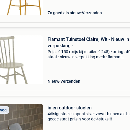
Zo goed als nieuw
Verzenden
Flamant Tuinstoel Claire, Wit - Nieuw in
verpakking -
Prijs : € 150 (prijs bij retailer: € 248) korting : 
staat : nieuw in verpakking merk : flamant
materiaal : aluminium lengte : 46 cm breedte : 
cm hoogte : 85 cm levering : zelf ophalen
Nieuw
Verzenden
in en outdoor stoelen
 weg
4disignstoelen aponi silver zowel binnen als b
goede staat prijs is voor de 4stuks!!!