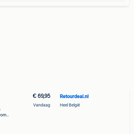
€ 69,95
Retourdeal.nl
Vandaag
Heel België
e
arom
al on