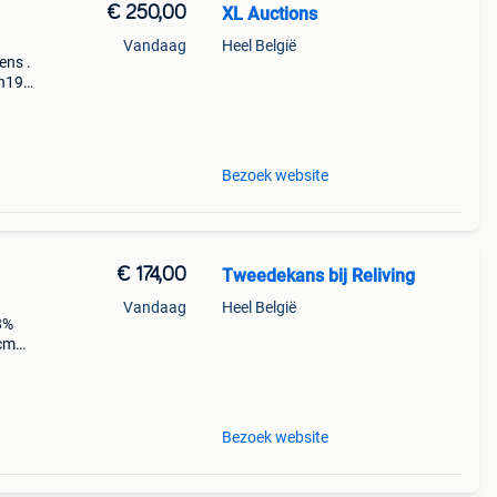
€ 250,00
XL Auctions
Vandaag
Heel België
ens .
 h195
08-
rdt ve
Bezoek website
€ 174,00
Tweedekans bij Reliving
Vandaag
Heel België
58%
 cm
Bezoek website