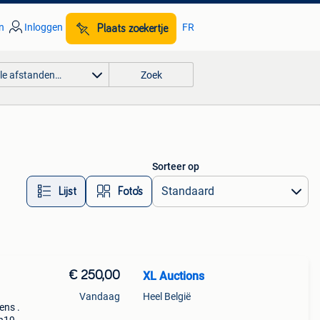
n
Inloggen
FR
Plaats zoekertje
lle afstanden…
Zoek
Sorteer op
Lijst
Foto’s
€ 250,00
XL Auctions
Vandaag
Heel België
ens .