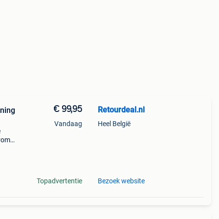
€ 99,95
Retourdeal.nl
uning
Vandaag
Heel België
e
arom
al on
Topadvertentie
Bezoek website