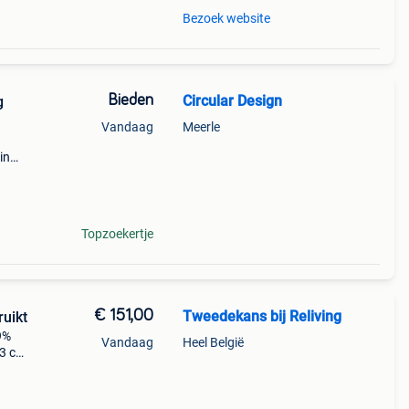
Bezoek website
Bieden
Circular Design
g
Vandaag
Meerle
in
We
Topzoekertje
€ 151,00
Tweedekans bij Reliving
ruikt
49%
Vandaag
Heel België
53 cm