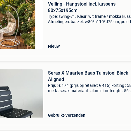
Veiling - Hangstoel incl. kussens
80x75x195cm
Type: swing-71. Kleur: wit frame / mokka kuss
Afmetingen: basket: w80*h110*d75 cm, pole:
cm, base: 95 cm. Sluiting dit kavel sluit op 16-
2026 vanaf 20:39 uur. Verzenden dit kavel wo
Nieuw
Serax X Maarten Baas Tuinstoel Black
Aligned
Prijs : € 174 (prijs bij retailer: € 416) korting : 
merk : serax materiaal : aluminium lengte : 56
breedte : 55 cm hoogte : 82 cm levering : zelf
ophalen of thuisbezorging mogelijk. B
Gebruikt
Verzenden