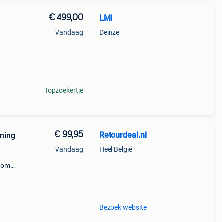
€ 499,00
LMI
o
Vandaag
Deinze
Topzoekertje
€ 99,95
Retourdeal.nl
uning
Vandaag
Heel België
e
arom
al on
Bezoek website