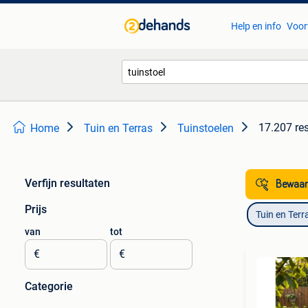
Help en info
Voor
17.207 re
Home
Tuin en Terras
Tuinstoelen
Verfijn resultaten
Bewaar
Prijs
Tuin en Terr
van
tot
€
€
Categorie