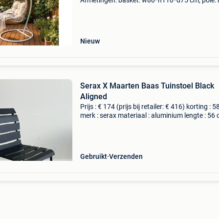
Afmetingen: basket: w80*h110*d75 cm, pole:
cm, base: 95 cm. Sluiting dit kavel sluit op 16-
2026 vanaf 20:39 uur. Verzenden dit kavel wo
Nieuw
Serax X Maarten Baas Tuinstoel Black
Aligned
Prijs : € 174 (prijs bij retailer: € 416) korting : 
merk : serax materiaal : aluminium lengte : 56
breedte : 55 cm hoogte : 82 cm levering : zelf
ophalen of thuisbezorging mogelijk. B
Gebruikt
Verzenden