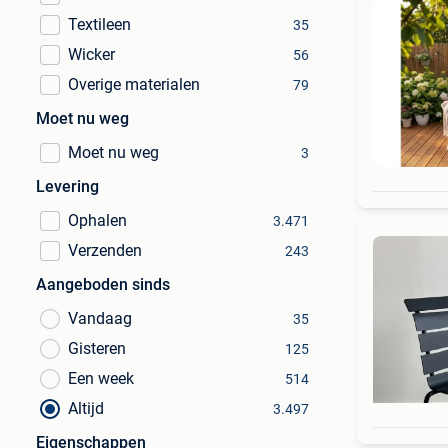
Textileen
35
Wicker
56
Overige materialen
79
Moet nu weg
Moet nu weg
3
Levering
Ophalen
3.471
Verzenden
243
Aangeboden sinds
Vandaag
35
Gisteren
125
Een week
514
Altijd
3.497
Eigenschappen