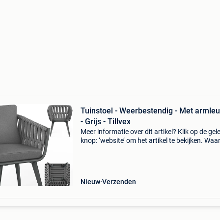
Tuinstoel - Weerbestendig - Met armle
- Grijs - Tillvex
Meer informatie over dit artikel? Klik op de gel
knop: ‘website’ om het artikel te bekijken. Wa
bestellen bij retourdeal.nl? Voor 15:00 besteld,
volgende werkdag in huis. 1 Jaar garantie op 
Nieuw
Verzenden