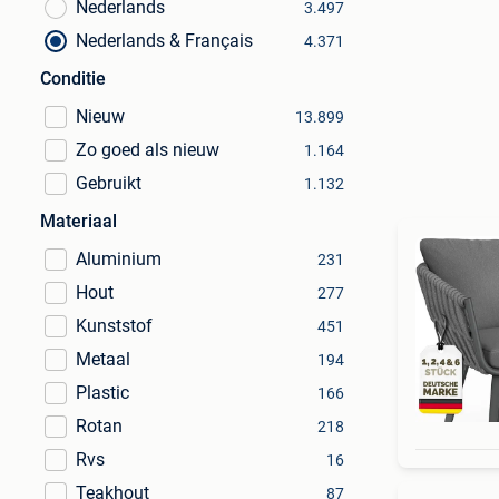
Nederlands
3.497
Nederlands & Français
4.371
Conditie
Nieuw
13.899
Zo goed als nieuw
1.164
Gebruikt
1.132
Materiaal
Aluminium
231
Hout
277
Kunststof
451
Metaal
194
Plastic
166
Rotan
218
Rvs
16
Teakhout
87