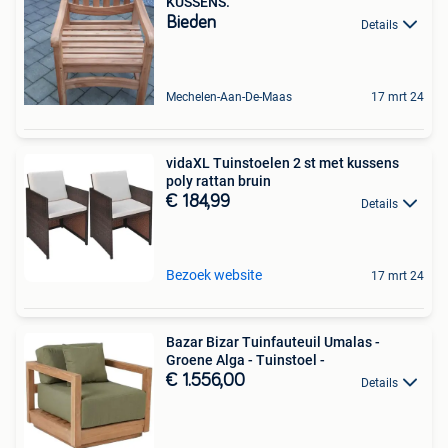
KUSSENS.
Bieden
Details
Mechelen-Aan-De-Maas
17 mrt 24
vidaXL Tuinstoelen 2 st met kussens
poly rattan bruin
€ 184,99
Details
Bezoek website
17 mrt 24
Bazar Bizar Tuinfauteuil Umalas -
Groene Alga - Tuinstoel -
€ 1.556,00
Details