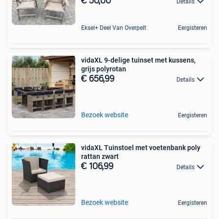
€ 50,00
Details
Eksel+ Deel Van Overpelt
Eergisteren
vidaXL 9-delige tuinset met kussens,
grijs polyrotan
€ 656,99
Details
Bezoek website
Eergisteren
vidaXL Tuinstoel met voetenbank poly
rattan zwart
€ 106,99
Details
Bezoek website
Eergisteren