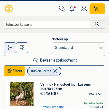
Tuin en Terras
Sorteer op
Alle afstanden…
Bewaar je zoekopdracht
Filters
Tuin en Terras
Veiling - Hangstoel incl. kussens
80x75x195cm
€ 250,00
Details
Topadvertentie
Bezoek website
17 mrt 24