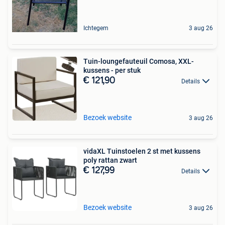
Ichtegem
3 aug 26
Tuin-loungefauteuil Comosa, XXL-
kussens - per stuk
€ 121,90
Details
Bezoek website
3 aug 26
vidaXL Tuinstoelen 2 st met kussens
poly rattan zwart
€ 127,99
Details
Bezoek website
3 aug 26