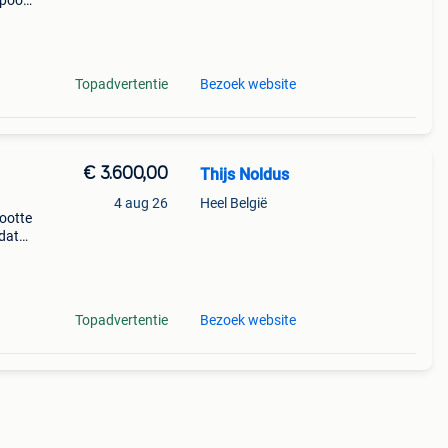
 poort
e b-
del
Topadvertentie
Bezoek website
€ 3.600,00
Thijs Noldus
4 aug 26
Heel België
rootte
mdat
jk
Topadvertentie
Bezoek website