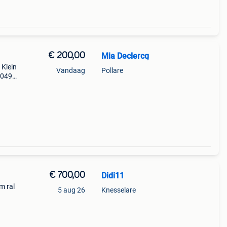
€ 200,00
Mia Declercq
 Klein
Vandaag
Pollare
 0495
€ 700,00
Didi11
m ral
5 aug 26
Knesselare