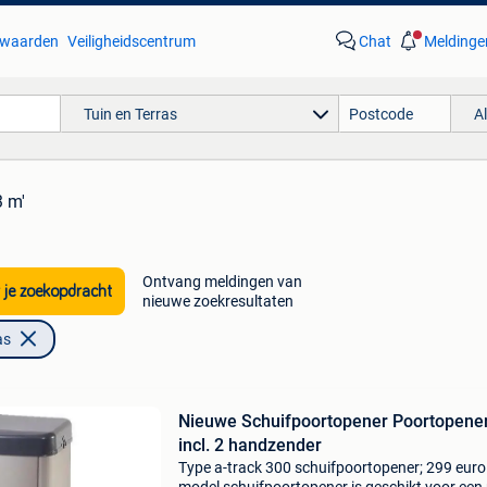
waarden
Veiligheidscentrum
Chat
Meldinge
Tuin en Terras
A
3 m'
Ontvang meldingen van
 je zoekopdracht
nieuwe zoekresultaten
as
Nieuwe Schuifpoortopener Poortopene
incl. 2 handzender
Type a-track 300 schuifpoortopener; 299 euro 