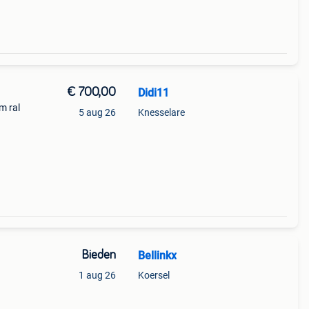
€ 700,00
Didi11
m ral
5 aug 26
Knesselare
Bieden
Bellinkx
1 aug 26
Koersel