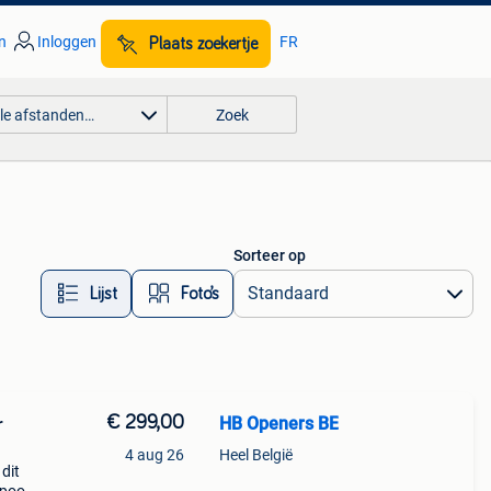
n
Inloggen
FR
Plaats zoekertje
lle afstanden…
Zoek
Sorteer op
Lijst
Foto’s
€ 299,00
HB Openers BE
r
4 aug 26
Heel België
dit