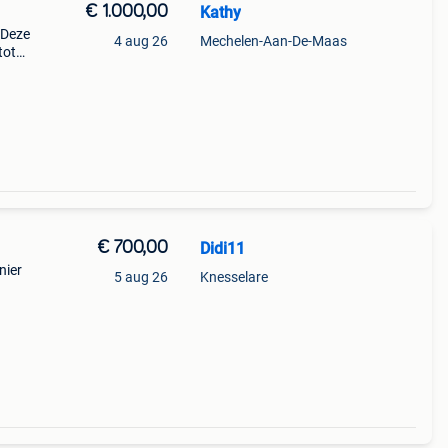
€ 1.000,00
Kathy
 Deze
4 aug 26
Mechelen-Aan-De-Maas
tot
rde
ek g
€ 700,00
Didi11
nier
5 aug 26
Knesselare