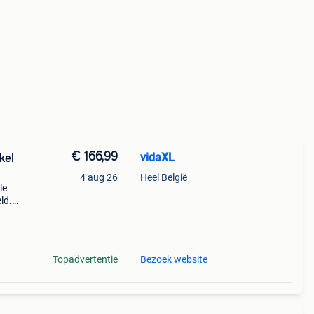
€ 166,99
vidaXL
kel
4 aug 26
Heel België
le
ld.
t een
Topadvertentie
Bezoek website