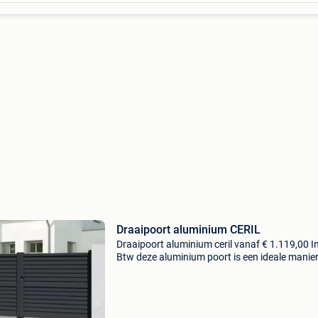
Draaipoort aluminium CERIL
Draaipoort aluminium ceril vanaf € 1.119,00 In
Btw deze aluminium poort is een ideale manie
ongewenste gasten te vermijden en uw oprit sti
af te sluiten. U hebt voor deze poort 2 opha