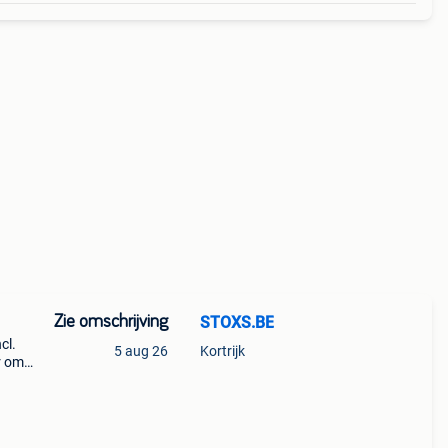
Zie omschrijving
STOXS.BE
cl.
5 aug 26
Kortrijk
r om
jlvol