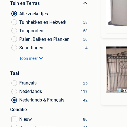
Tuin en Terras
Alle zoekertjes
Tuinhekken en Hekwerk
58
Tuinpoorten
58
Palen, Balken en Planken
50
Schuttingen
4
Toon meer
Taal
Français
25
Nederlands
117
Nederlands & Français
142
Conditie
Nieuw
80