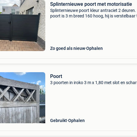
Splinternieuwe poort met motorisatie
Splinternieuwe poort kleur antraciet 2 deuren.
poort is 3 m breed 160 hoog, hij is verstelbaar 
3m30 weg wegens : de poort werd met verkee
afmeting gekocht voor mijn oprit poort is 1 we
Zo goed als nieuw
Ophalen
Poort
3 poorten in iroko 3 m x 1,80 met slot en schar
Gebruikt
Ophalen