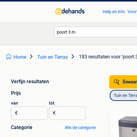
Help en info
Voor
183 resultaten
voor 'poort 
Home
Tuin en Terras
Verfijn resultaten
Bewaar
Prijs
Tuin en Terr
van
tot
€
€
Categorie
Wis de categorie