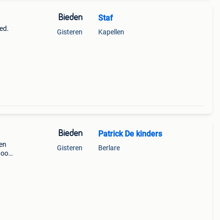
Bieden
Staf
ed.
Gisteren
Kapellen
Bieden
Patrick De kinders
 en
Gisteren
Berlare
hoog
n aan