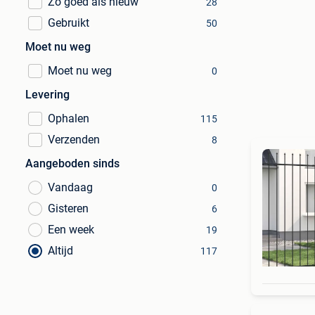
Zo goed als nieuw
28
Gebruikt
50
Moet nu weg
Moet nu weg
0
Levering
Ophalen
115
Verzenden
8
Aangeboden sinds
Vandaag
0
Gisteren
6
Een week
19
Altijd
117