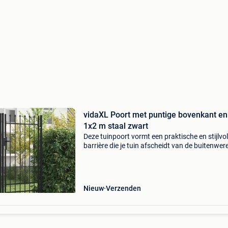
vidaXL Poort met puntige bovenkant en
1x2 m staal zwart
Deze tuinpoort vormt een praktische en stijlvol
barrière die je tuin afscheidt van de buitenwere
De poort is stabiel en duurzaam, waardoor he
ideale omheining is voor tuinen, patio's of
Nieuw
Verzenden