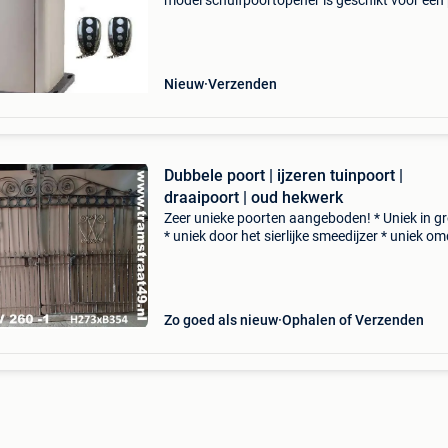
model schuifpoortopener is geschikt voor een
van maximaal 6 meter en 300 kg per kant. Typ
track 800 schuifpoortopener; 425 euro dit mo
schu
Nieuw
Verzenden
Dubbele poort | ijzeren tuinpoort |
draaipoort | oud hekwerk
Zeer unieke poorten aangeboden! * Uniek in g
* uniek door het sierlijke smeedijzer * uniek o
ze allemaal nog een extra inlooppoort in het
hekwerk hebben * uniek omdat er daadwerkeli
maar é
Zo goed als nieuw
Ophalen of Verzenden