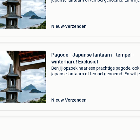
japanse lantaarn of tempel genoemd. En wil je
deze jaar rond buiten kan staan? Kies dan zek
een pagode van winterhard lavasteen of cast
stone. W
Nieuw
Verzenden
Pagode - Japanse lantaarn - tempel -
winterhard! Exclusief
Ben jij opzoek naar een prachtige pagode, ook
japanse lantaarn of tempel genoemd. En wil je
deze jaar rond buiten kan staan? Kies dan zek
een pagode van winterhard lavasteen of cast
stone. W
Nieuw
Verzenden