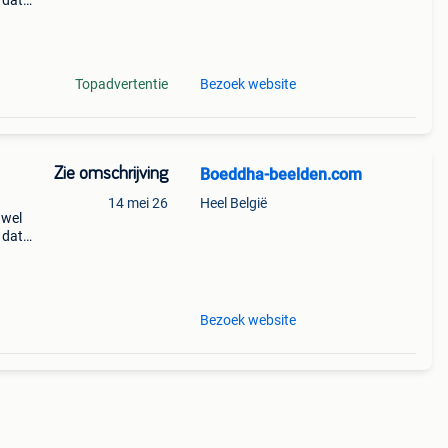
 dat
er
Topadvertentie
Bezoek website
Zie omschrijving
Boeddha-beelden.com
14 mei 26
Heel België
 wel
 dat
er
Bezoek website