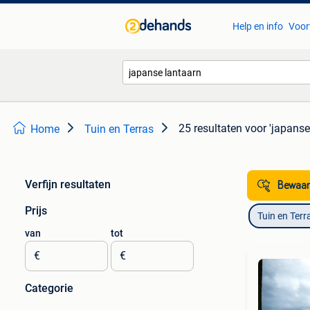
Help en info
Voor
25 resultaten
voor 'japanse
Home
Tuin en Terras
Verfijn resultaten
Bewaar
Prijs
Tuin en Terr
van
tot
€
€
Categorie