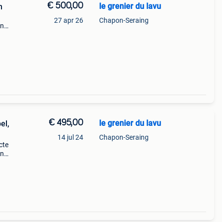
€ 500,00
le grenier du lavu
n
27 apr 26
Chapon-Seraing
jn
n!!!
€ 495,00
le grenier du lavu
el,
14 jul 24
Chapon-Seraing
cte
jn
n!!!