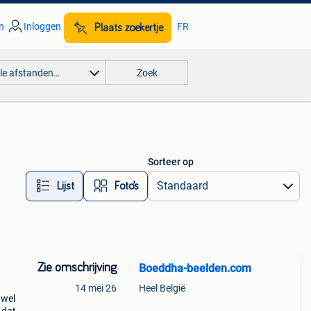
n
Inloggen
FR
Plaats zoekertje
lle afstanden…
Zoek
Sorteer op
Lijst
Foto’s
Zie omschrijving
Boeddha-beelden.com
14 mei 26
Heel België
 wel