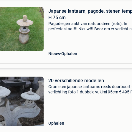
Japanse lantaarn, pagode, stenen temp
H 75 cm
Pagode gemaakt van natuursteen (rots). In
perfecte staat!!! Nieuw!!! Boor om er verlichtin
te plaatsen verschillende modellen zie mijn ve
en/of ter plaatse! Zeer eenvoudig onderhoud,
vleu
Nieuw
Ophalen
20 verschillende modellen
Granieten japanse lantaarns reeds doorboort
verlichting foto 1 dubbele yukimi 95cm € 495 
kodai rokkaku yukimi 40 cm € 215 kodai rokk
yukimi 60 cm € 290 kodai rokkaku yuki
Ophalen