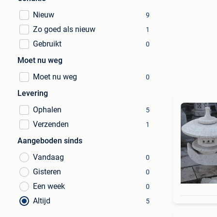
Nieuw
9
Zo goed als nieuw
1
Gebruikt
0
Moet nu weg
Moet nu weg
0
Levering
Ophalen
5
Verzenden
1
Aangeboden sinds
Vandaag
0
Gisteren
0
Een week
0
Altijd
5