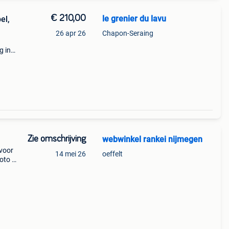
€ 210,00
le grenier du lavu
el,
26 apr 26
Chapon-Seraing
g in
rkoop
 een
Zie omschrijving
webwinkel rankei nijmegen
 voor
14 mei 26
oeffelt
foto 2
aku