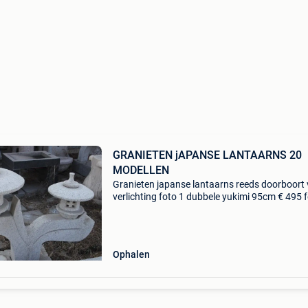
GRANIETEN jAPANSE LANTAARNS 20
MODELLEN
Granieten japanse lantaarns reeds doorboort
verlichting foto 1 dubbele yukimi 95cm € 495 
kodai rokkaku yukimi 40 cm € 215 kodai rokk
yukimi 60 cm € 290 kodai rokkaku yuki
Ophalen