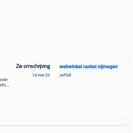
Zie omschrijving
webwinkel rankei nijmegen
14 mei 26
oeffelt
 voor
foto 2
aku