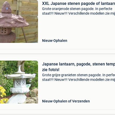
XXL Japanse stenen pagode of lantaar
Grote oranjerode stenen pagode. In perfecte
staat!!! Nieuw!!! Verschillende modellen zie mi
verkoop en/of ter plaatse! Zeer eenvoudig
onderhoud, een vleugje karcher en het is schoo
H: +- 1 m 30
Nieuw
Ophalen
Japanse lantaarn, pagode, stenen temp
zie foto's!
Grote grijze granieten stenen pagode. In perfe
staat!!! Nieuw!!! Verschillende modellen zie mi
verkoop en/of ter plaatse! Zeer eenvoudig
onderhoud, een vleugje karcher en het is schoo
H: +- 1
Nieuw
Ophalen of Verzenden