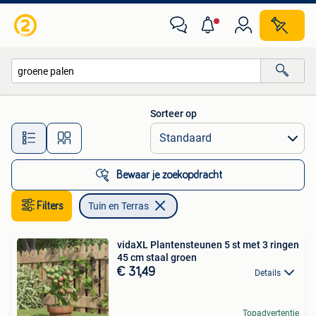
Tuin en Terras
Sorteer op
Alle afstanden…
Bewaar je zoekopdracht
Filters
Tuin en Terras
vidaXL Plantensteunen 5 st met 3 ringen
45 cm staal groen
€ 31,49
Details
Topadvertentie