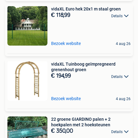
vidaXL Euro hek 20x1 m staal groen
€ 118,99
Details
Bezoek website
4 aug 26
vidaXL Tuinboog geïmpregneerd
grenenhout groen
€ 194,99
Details
Bezoek website
4 aug 26
22 groene GIARDINO palen + 2
hoekpalen met 2 hoeksteunen
€ 350,00
Details