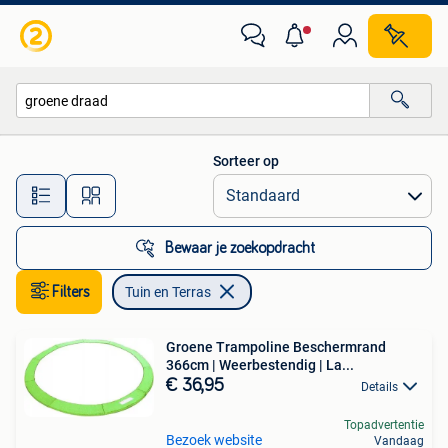
Tuin en Terras
Sorteer op
Alle afstanden…
Bewaar je zoekopdracht
Filters
Tuin en Terras
Groene Trampoline Beschermrand
366cm | Weerbestendig | La...
€ 36,95
Details
Topadvertentie
Bezoek website
Vandaag