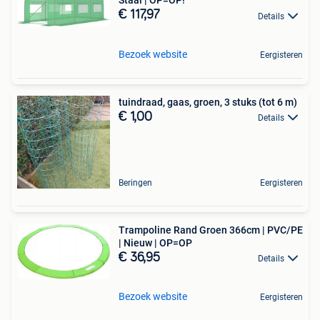
Staal | OP=OP!
€ 117,97
Details
Bezoek website
Eergisteren
tuindraad, gaas, groen, 3 stuks (tot 6 m)
€ 1,00
Details
Beringen
Eergisteren
Trampoline Rand Groen 366cm | PVC/PE
| Nieuw | OP=OP
€ 36,95
Details
Bezoek website
Eergisteren