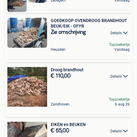
Ledegem
Vandaag
GOEDKOOP OVENDROOG BRANDHOUT
BEUK/EIK - OFYR
Zie omschrijving
Details
Topzoekertje
Heusden
Vandaag
Droog brandhout
€ 110,00
Details
Topzoekertje
Zandhoven
6 aug 26
EIKEN en BEUKEN
€ 65,00
Details