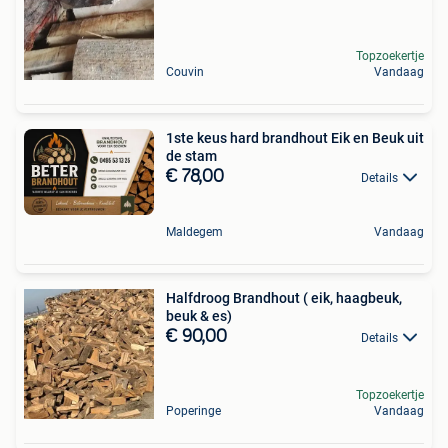
Topzoekertje
Couvin
Vandaag
1ste keus hard brandhout Eik en Beuk uit
de stam
€ 78,00
Details
Maldegem
Vandaag
Halfdroog Brandhout ( eik, haagbeuk,
beuk & es)
€ 90,00
Details
Topzoekertje
Poperinge
Vandaag