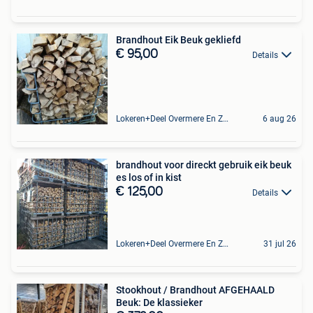
Brandhout Eik Beuk gekliefd
€ 95,00
Details
Lokeren+Deel Overmere En Zele
6 aug 26
brandhout voor direckt gebruik eik beuk
es los of in kist
€ 125,00
Details
Lokeren+Deel Overmere En Zele
31 jul 26
Stookhout / Brandhout AFGEHAALD
Beuk: De klassieker