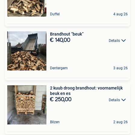
Duffel
4 aug 26
Brandhout “beuk”
€ 140,00
Details
Dentergem
3 aug 26
2 kuub droog brandhout: voornamelijk
beuk en es
€ 250,00
Details
Bilzen
2 aug 26