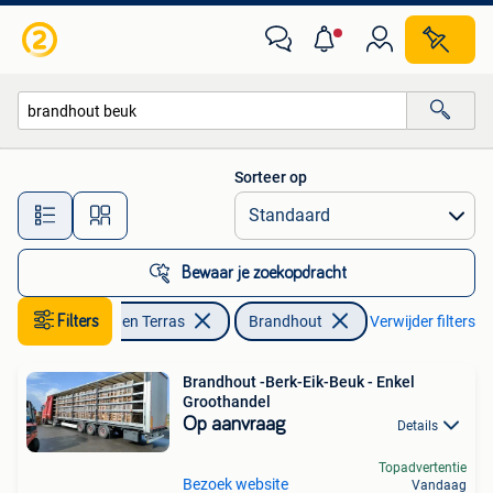
Brandhout
Sorteer op
Alle afstanden…
Bewaar je zoekopdracht
Filters
Tuin en Terras
Brandhout
Verwijder filters
Brandhout -Berk-Eik-Beuk - Enkel
Groothandel
Op aanvraag
Details
Topadvertentie
Bezoek website
Vandaag