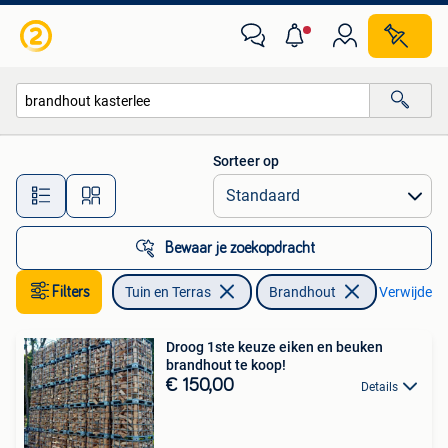
Brandhout
Sorteer op
Alle afstanden…
Bewaar je zoekopdracht
Filters
Tuin en Terras
Brandhout
Verwijder fi
Droog 1ste keuze eiken en beuken
brandhout te koop!
€ 150,00
Details