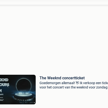
The Weeknd concertticket
Goedemorgen allemaal! 👋 Ik verkoop een tick
voor het concert van the weeknd voor zondag
juli in het stade de france en pelouse of est. ✨ 
verkoop het voor de basisprijs: 184€.