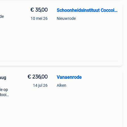
€ 35,00
Schoonheidsinstituut Coccolita
nde
10 mei 26
Nieuwrode
€ 236,00
Vanaenrode
/aug
14 jul 26
Alken
de op
Mooie
wone