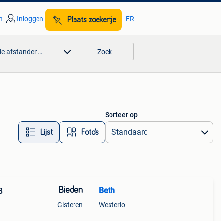
n
Inloggen
FR
Plaats zoekertje
lle afstanden…
Zoek
Sorteer op
Lijst
Foto’s
Bieden
Beth
8
Gisteren
Westerlo