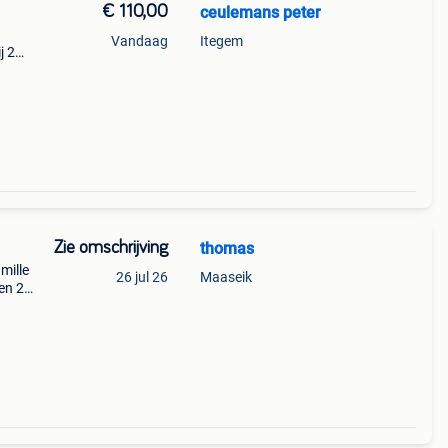
€ 110,00
ceulemans peter
Vandaag
Itegem
j 2
Zie omschrijving
thomas
amille
26 jul 26
Maaseik
en 2.
 prijs