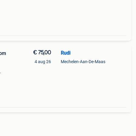
€ 75,00
Rudi
 om
4 aug 26
Mechelen-Aan-De-Maas