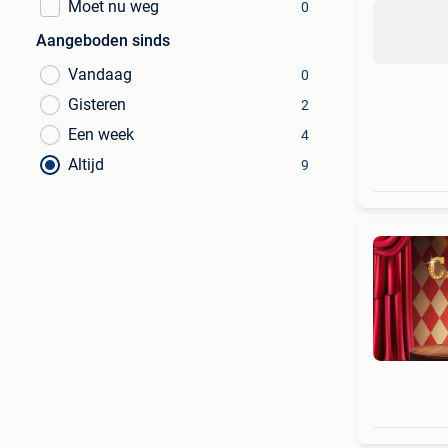
Moet nu weg
0
Aangeboden sinds
Vandaag
0
Gisteren
2
Een week
4
Altijd
9