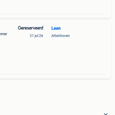
Gereserveerd
Leen
ammer
21 jul 26
Attenhoven