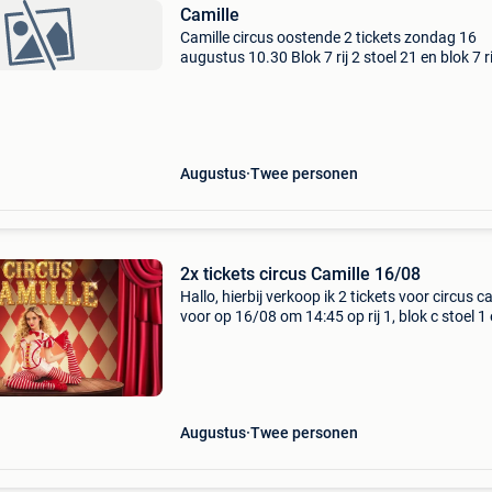
Camille
Camille circus oostende 2 tickets zondag 16
augustus 10.30 Blok 7 rij 2 stoel 21 en blok 7 ri
stoel 22 110€ samen afhalen
Augustus
Twee personen
2x tickets circus Camille 16/08
Hallo, hierbij verkoop ik 2 tickets voor circus c
voor op 16/08 om 14:45 op rij 1, blok c stoel 1 
Tickets kosten 59€ per stuk. Ik doe niks van de
af! Na betaling stuur ik ze doo
Augustus
Twee personen