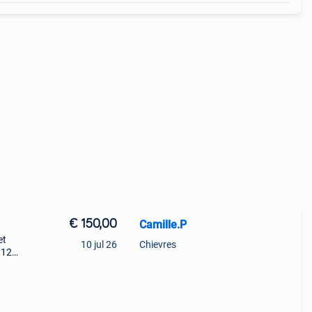
€ 150,00
Camille.P
et
10 jul 26
Chievres
 12
Ik