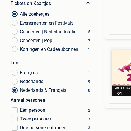
Tickets en Kaartjes
Alle zoekertjes
Evenementen en Festivals
1
Concerten | Nederlandstalig
5
Concerten | Pop
2
Kortingen en Cadeaubonnen
1
Taal
Français
1
Nederlands
9
Nederlands & Français
10
Aantal personen
Eén persoon
2
Twee personen
3
Drie personen of meer
3