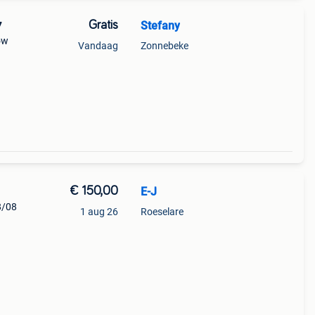
Gratis
Stefany
7
ow
Vandaag
Zonnebeke
€ 150,00
E-J
8/08
1 aug 26
Roeselare