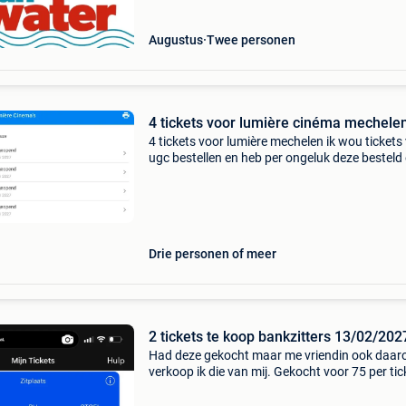
Augustus
Twee personen
4 tickets voor lumière cinéma mechele
4 tickets voor lumière mechelen ik wou tickets
ugc bestellen en heb per ongeluk deze besteld 
ga het niet gebruiken koopprijs was 39,90€ vo
30€ zijn ze voor jouw voor info 048503
Drie personen of meer
2 tickets te koop bankzitters 13/02/202
Had deze gekocht maar me vriendin ook daa
verkoop ik die van mij. Gekocht voor 75 per tic