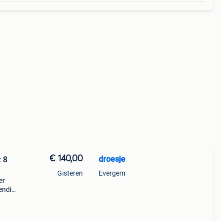
€ 140,00
droesje
z 8
Gisteren
Evergem
er
iendin
turen