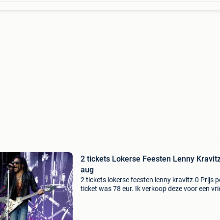
2 tickets Lokerse Feesten Lenny Kravit
aug
2 tickets lokerse feesten lenny kravitz.0 Prijs p
ticket was 78 eur. Ik verkoop deze voor een vr
die langer op reis is. Tickets digitaal door te s
na betaling of te overhandigen ter plaat