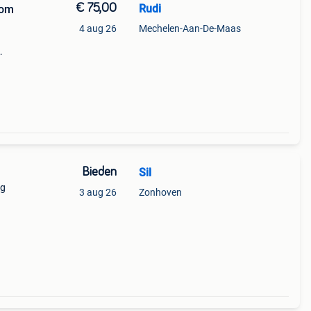
€ 75,00
Rudi
 om
4 aug 26
Mechelen-Aan-De-Maas
Bieden
Sil
ag
3 aug 26
Zonhoven