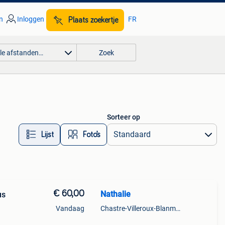
n
Inloggen
FR
Plaats zoekertje
lle afstanden…
Zoek
Sorteer op
Lijst
Foto’s
€ 60,00
Nathalie
us
Vandaag
Chastre-Villeroux-Blanmont