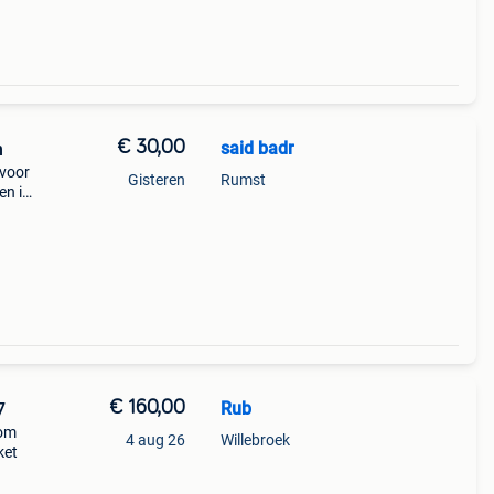
€ 30,00
said badr
n
 voor
Gisteren
Rumst
en ik
or
€ 160,00
Rub
7
rom
4 aug 26
Willebroek
ket