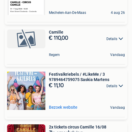
Mechelen-Aan-De-Maas
4 aug 26
Camille
€ 110,00
Details
Itegem
Vandaag
Festivalkriebels / #LikeMe / 3
9789464759075 Saskia Martens
€ 11,10
Details
Bezoek website
Vandaag
2x tickets circus Camille 16/08