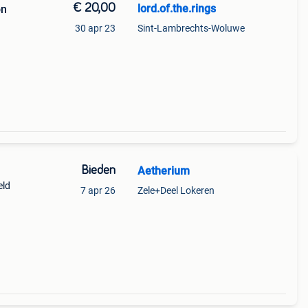
€ 20,00
lord.of.the.rings
on
30 apr 23
Sint-Lambrechts-Woluwe
Bieden
Aetherium
eld
7 apr 26
Zele+Deel Lokeren
oudig
ype: