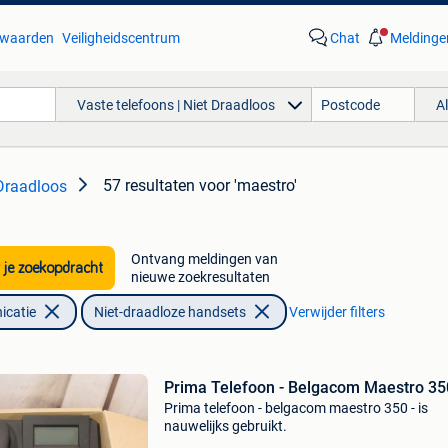
waarden
Veiligheidscentrum
Chat
Meldinge
Vaste telefoons | Niet Draadloos
A
57 resultaten
voor 'maestro'
 Draadloos
Ontvang meldingen van
 je zoekopdracht
nieuwe zoekresultaten
icatie
Niet-draadloze handsets
Verwijder filters
Prima Telefoon - Belgacom Maestro 35
Prima telefoon - belgacom maestro 350 - is
nauwelijks gebruikt.