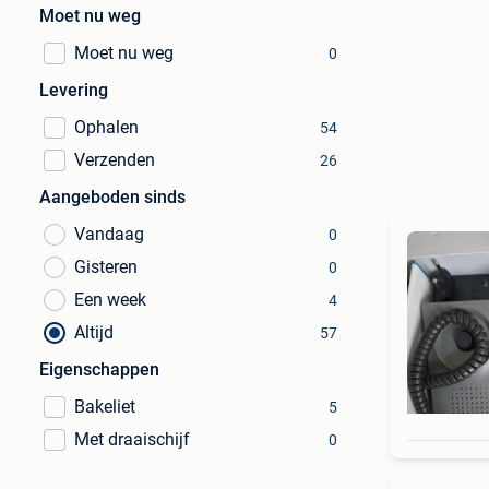
Moet nu weg
Moet nu weg
0
Levering
Ophalen
54
Verzenden
26
Aangeboden sinds
Vandaag
0
Gisteren
0
Een week
4
Altijd
57
Eigenschappen
Bakeliet
5
Met draaischijf
0