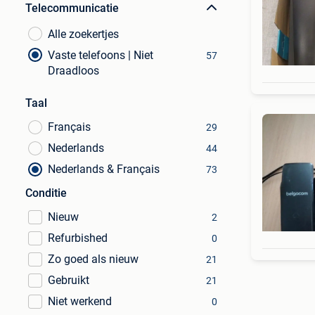
Telecommunicatie
Alle zoekertjes
Vaste telefoons | Niet
57
Draadloos
Taal
Français
29
Nederlands
44
Nederlands & Français
73
Conditie
Nieuw
2
Refurbished
0
Zo goed als nieuw
21
Gebruikt
21
Niet werkend
0