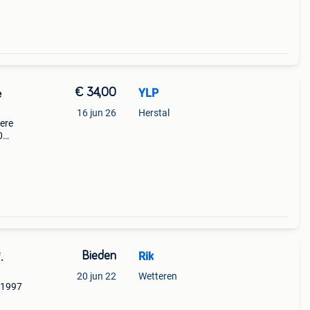
€ 34,00
YLP
e
16 jun 26
Herstal
ere
0
at.
 een
Bieden
Rik
.
20 jun 22
Wetteren
 1997