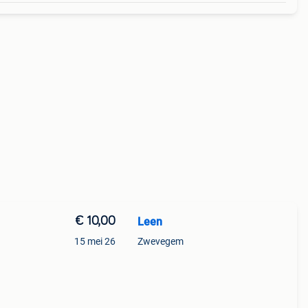
€ 10,00
Leen
15 mei 26
Zwevegem