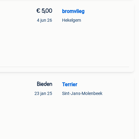
€ 5,00
bromvlieg
4 jun 26
Hekelgem
Bieden
Terrier
23 jan 25
Sint-Jans-Molenbeek