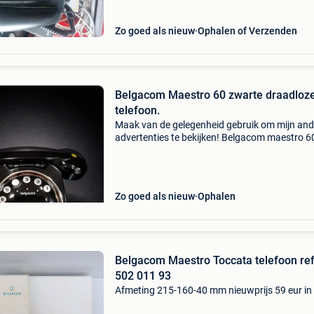
Zo goed als nieuw
Ophalen of Verzenden
Belgacom Maestro 60 zwarte draadloz
telefoon.
Maak van de gelegenheid gebruik om mijn and
advertenties te bekijken! Belgacom maestro 6
draadloze retrotelefoon. Met antwoordappara
Een glanzende zwarte draadloze telefoon met
retro-look d
Zo goed als nieuw
Ophalen
Belgacom Maestro Toccata telefoon ref
502 011 93
Afmeting 215-160-40 mm nieuwprijs 59 eur in