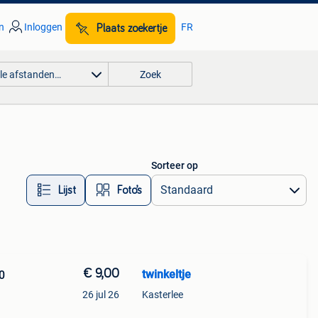
n
Inloggen
FR
Plaats zoekertje
lle afstanden…
Zoek
Sorteer op
Lijst
Foto’s
€ 9,00
twinkeltje
0
26 jul 26
Kasterlee