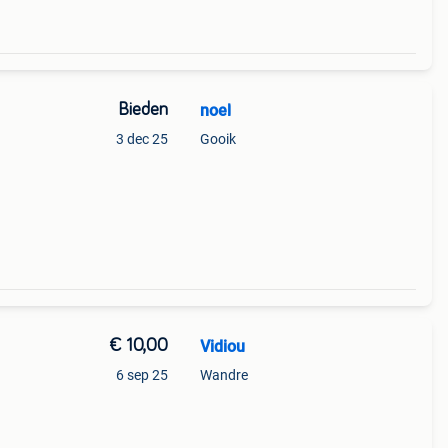
Bieden
noel
3 dec 25
Gooik
€ 10,00
Vidiou
6 sep 25
Wandre