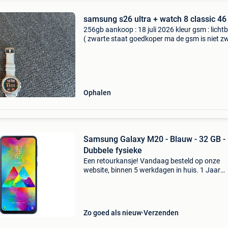
samsung s26 ultra + watch 8 classic 4
256gb aankoop : 18 juli 2026 kleur gsm : licht
( zwarte staat goedkoper ma de gsm is niet zw
) Watch : witte kleur 46 mm is dus niet de goe
250 € versie die u krijgt watch alleen a
Ophalen
Samsung Galaxy M20 - Blauw - 32 GB -
Dubbele fysieke
Een retourkansje! Vandaag besteld op onze
website, binnen 5 werkdagen in huis. 1 Jaar
garantie. Gratis verzending boven de €20. Be
voorraad. Niet tevreden? Retourneren kan gra
binnen 30
Zo goed als nieuw
Verzenden