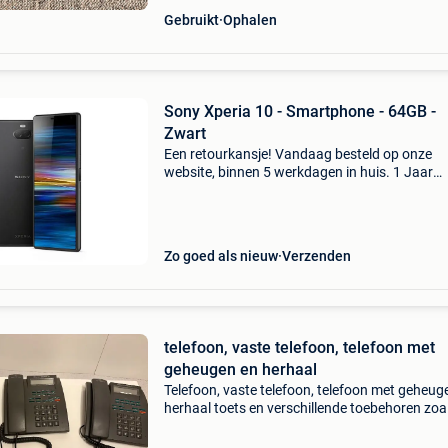
Gebruikt
Ophalen
Sony Xperia 10 - Smartphone - 64GB -
Zwart
Een retourkansje! Vandaag besteld op onze
website, binnen 5 werkdagen in huis. 1 Jaar
garantie. Gratis verzending boven de €20. Be
voorraad. Niet tevreden? Retourneren kan gra
binnen 30
Zo goed als nieuw
Verzenden
telefoon, vaste telefoon, telefoon met
geheugen en herhaal
Telefoon, vaste telefoon, telefoon met geheug
herhaal toets en verschillende toebehoren zoa
draad, extra bel en verschillende telefoon stek
prijs voor alles 25 €. Tel : +32 484 490 118