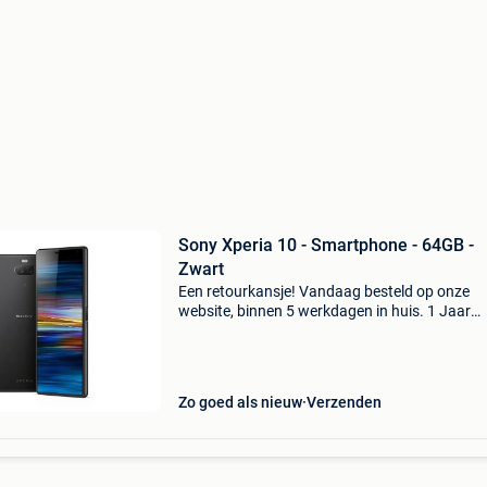
Sony Xperia 10 - Smartphone - 64GB -
Zwart
Een retourkansje! Vandaag besteld op onze
website, binnen 5 werkdagen in huis. 1 Jaar
garantie. Gratis verzending boven de €20. Be
voorraad. Niet tevreden? Retourneren kan gra
binnen 30
Zo goed als nieuw
Verzenden