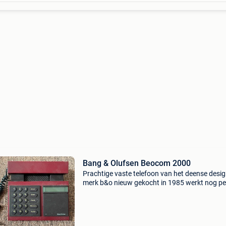
Bang & Olufsen Beocom 2000
Prachtige vaste telefoon van het deense desi
merk b&o nieuw gekocht in 1985 werkt nog per
spijtig genoeg is de houder van de hoorn aan 1
afgebroken.