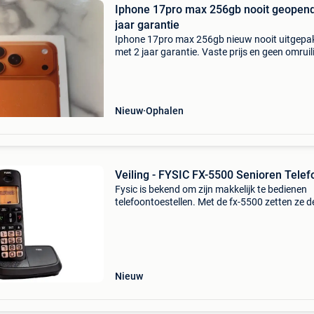
Iphone 17pro max 256gb nooit geopen
jaar garantie
Iphone 17pro max 256gb nieuw nooit uitgepa
met 2 jaar garantie. Vaste prijs en geen omruil
bedankt!
Nieuw
Ophalen
Veiling - FYSIC FX-5500 Senioren Telef
Fysic is bekend om zijn makkelijk te bedienen
telefoontoestellen. Met de fx-5500 zetten ze d
trend voort! Grote toetsen, een helder display
achtergrondverlichting maken de fx-5500 zeer
geschikt
Nieuw