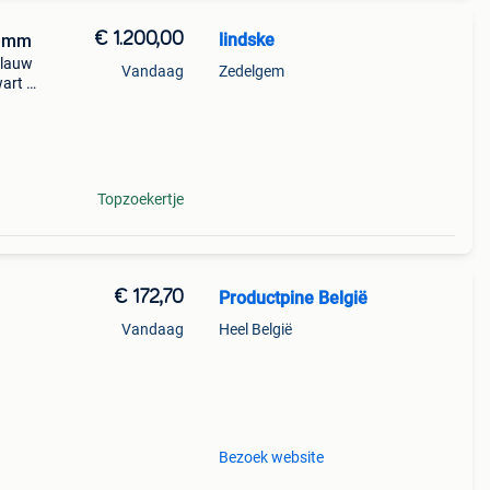
€ 1.200,00
lindske
6 mm
blauw
Vandaag
Zedelgem
art !
dkope
Topzoekertje
€ 172,70
Productpine België
Vandaag
Heel België
perkte
tis
Bezoek website