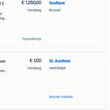
€ 1.250,00
Soufiane
d 2
Vandaag
Brussel
kt
ing,
Topzoekertje
€ 1,00
XL Auctions
oon
Vandaag
Heel België
eze
 met
Bezoek website