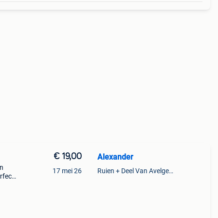
€ 19,00
Alexander
gn
17 mei 26
Ruien + Deel Van Avelgem En Waarmaarde
fect,
 zijde