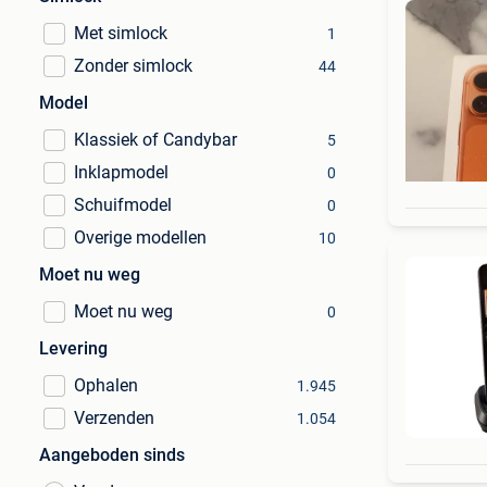
Met simlock
1
Zonder simlock
44
Model
Klassiek of Candybar
5
Inklapmodel
0
Schuifmodel
0
Overige modellen
10
Moet nu weg
Moet nu weg
0
Levering
Ophalen
1.945
Verzenden
1.054
Aangeboden sinds