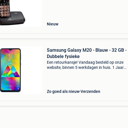
achtergrondverlichting maken de fx-5500 zeer
geschikt
Nieuw
Samsung Galaxy M20 - Blauw - 32 GB -
Dubbele fysieke
Een retourkansje! Vandaag besteld op onze
website, binnen 5 werkdagen in huis. 1 Jaar
garantie. Gratis verzending boven de €20. Be
voorraad. Niet tevreden? Retourneren kan gra
binnen 30
Zo goed als nieuw
Verzenden