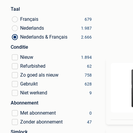
Taal
Français
679
Nederlands
1.987
Nederlands & Français
2.666
Conditie
Nieuw
1.894
Refurbished
62
Zo goed als nieuw
758
Gebruikt
628
Niet werkend
9
Abonnement
Met abonnement
0
Zonder abonnement
47
Simlock