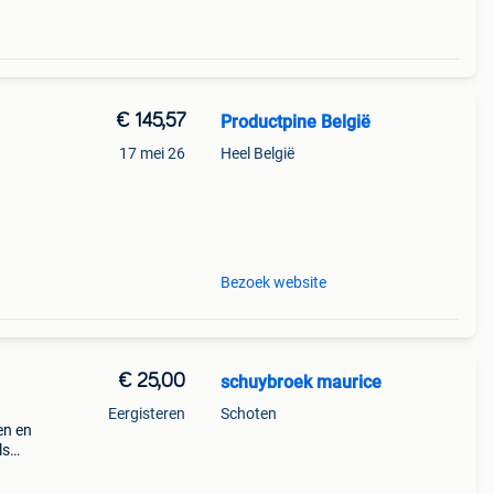
€ 145,57
Productpine België
17 mei 26
Heel België
perkte
tis
Bezoek website
€ 25,00
schuybroek maurice
Eergisteren
Schoten
en en
ls
kers