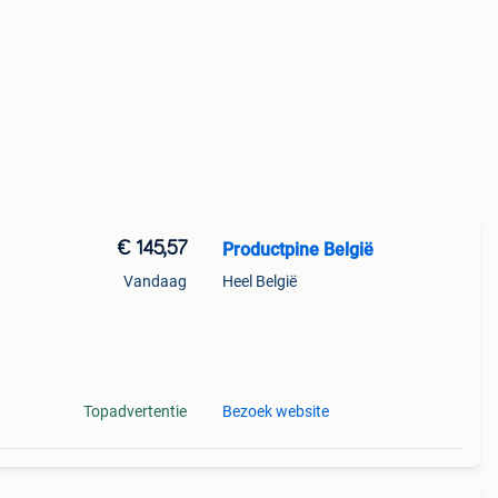
€ 145,57
Productpine België
Vandaag
Heel België
perkte
tis
Topadvertentie
Bezoek website