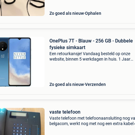
Zo goed als nieuw
Ophalen
OnePlus 7T - Blauw - 256 GB - Dubbele
fysieke simkaart
Een retourkansje! Vandaag besteld op onze
website, binnen 5 werkdagen in huis. 1 Jaar
garantie. Gratis verzending boven de €20. Be
voorraad. Niet tevreden? Retourneren kan gra
binnen 30
Zo goed als nieuw
Verzenden
vaste telefoon
Vaste telefoon met telefoonaansluiting nog v
belgacom, werkt nog met nog een extra kabel
vaste telefoon aan te sluiten