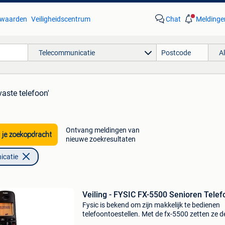
waarden
Veiligheidscentrum
Chat
Meldinge
Telecommunicatie
A
vaste telefoon'
Ontvang meldingen van
 je zoekopdracht
nieuwe zoekresultaten
icatie
Veiling - FYSIC FX-5500 Senioren Telef
Fysic is bekend om zijn makkelijk te bedienen
telefoontoestellen. Met de fx-5500 zetten ze d
trend voort! Grote toetsen, een helder display