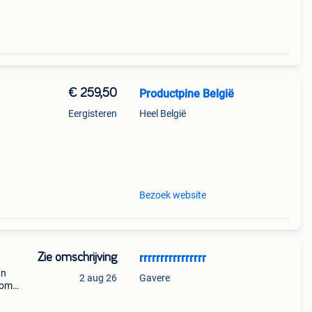
€ 259,50
Productpine België
Eergisteren
Heel België
perkte
tis
Bezoek website
Zie omschrijving
rrrrrrrrrrrrrrrr
an
2 aug 26
Gavere
 om