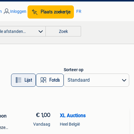
n
Inloggen
FR
Plaats zoekertje
lle afstanden…
Zoek
Sorteer op
Lijst
Foto’s
€ 1,00
XL Auctions
oon
Vandaag
Heel België
eze
 met