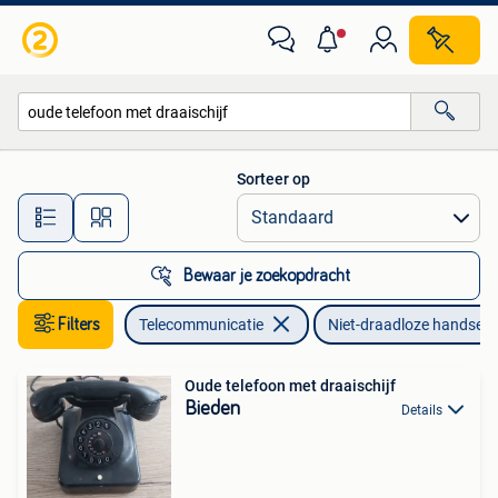
Vaste telefoons | Niet Draadloos
Sorteer op
Alle afstanden…
Bewaar je zoekopdracht
Filters
Telecommunicatie
Niet-draadloze handsets
Oude telefoon met draaischijf
Bieden
Details