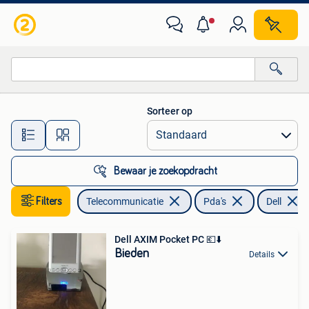
Pda's
Sorteer op
Alle afstanden…
Bewaar je zoekopdracht
Filters
Telecommunicatie
Pda's
Dell
Dell AXIM Pocket PC 💶⬇️
Bieden
Details