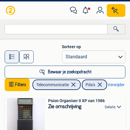
Pda's
Sorteer op
Alle afstanden…
Bewaar je zoekopdracht
Filters
Telecommunicatie
Pda's
Verwijder fil
Psion Organiser II XP van 1986
Zie omschrijving
Details