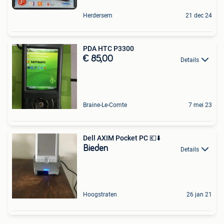
Herdersem
21 dec 24
PDA HTC P3300
€ 85,00
Details
Braine-Le-Comte
7 mei 23
Dell AXIM Pocket PC 💶⬇️
Bieden
Details
Hoogstraten
26 jan 21