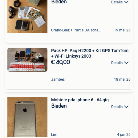
Bieden
Details
Grand-Leez + Partie D'Aische-En-Refail
19 mei 26
Pack HP iPaq H2200 + Kit GPS TomTom
+ Wi-Fi Linksys 2003
€ 80,00
Details
Jambes
18 mei 26
Mobiele pda iphone 6 - 64 gig
Bieden
Details
Lier
4 jan 26