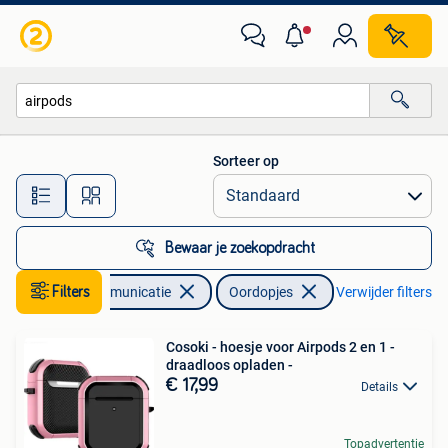
Mobiele telefoons | Oordopjes
Sorteer op
Alle afstanden…
Bewaar je zoekopdracht
Filters
Telecommunicatie
Oordopjes
Verwijder filters
Cosoki - hoesje voor Airpods 2 en 1 -
draadloos opladen -
€ 17,99
Details
Topadvertentie