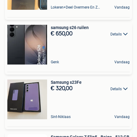
Lokeren+Deel Overmere En Zele
Vandaag
samsung s26 ruilen
€ 650,00
Details
Genk
Vandaag
Samsung s23Fe
€ 320,00
Details
Sint-Niklaas
Vandaag
Samsung Galaxy Z Flip5 - Beige - 512 GB