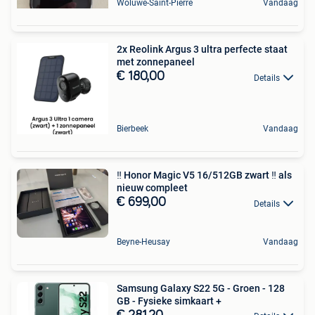
Woluwe-Saint-Pierre
Vandaag
2x Reolink Argus 3 ultra perfecte staat
met zonnepaneel
€ 180,00
Details
Bierbeek
Vandaag
‼️ Honor Magic V5 16/512GB zwart ‼️ als
nieuw compleet
€ 699,00
Details
Beyne-Heusay
Vandaag
Samsung Galaxy S22 5G - Groen - 128
GB - Fysieke simkaart +