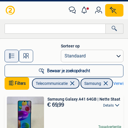
Mobiele telefoons | Samsung
Sorteer op
Alle afstanden…
Bewaar je zoekopdracht
Filters
Telecommunicatie
Samsung
Verwijder
Samsung Galaxy A41 64GB | Nette Staat
€ 69,99
Details
Topadvertentie