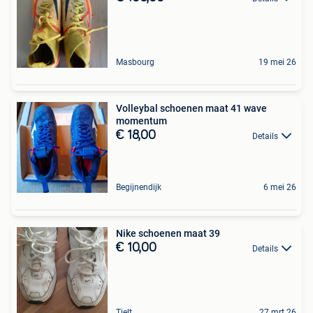
Masbourg
19 mei 26
Volleybal schoenen maat 41 wave
momentum
€ 18,00
Details
Begijnendijk
6 mei 26
Nike schoenen maat 39
€ 10,00
Details
Tielt
27 mrt 26