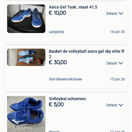
Asics Gel Task , maat 41,5
€ 10,00
Details
Langdorp
16 jun 26
Basket de volleyball asics gel sky elite ff
2
€ 30,00
Details
Sint-Stevens-Woluwe
15 jun 26
Volleybal schoenen.
€ 5,00
Details
Wervik
11 jun 26