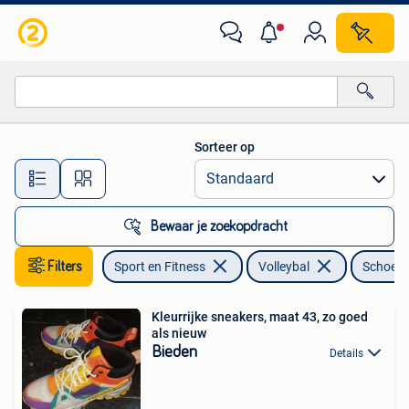
Volleybal
Sorteer op
Alle afstanden…
Bewaar je zoekopdracht
Filters
Sport en Fitness
Volleybal
Schoen
Kleurrijke sneakers, maat 43, zo goed
als nieuw
Bieden
Details