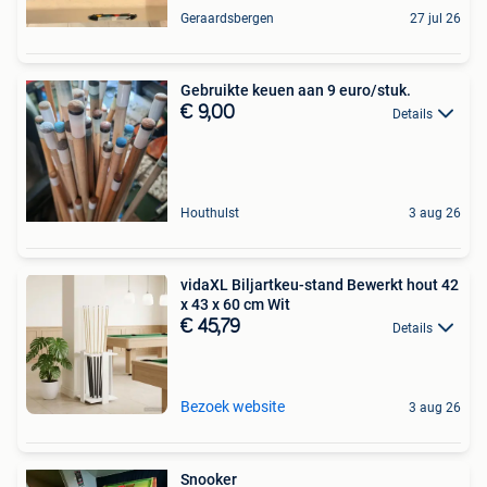
Geraardsbergen
27 jul 26
Gebruikte keuen aan 9 euro/stuk.
€ 9,00
Details
Houthulst
3 aug 26
vidaXL Biljartkeu-stand Bewerkt hout 42
x 43 x 60 cm Wit
€ 45,79
Details
Bezoek website
3 aug 26
Snooker