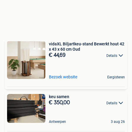
vidaXL Biljartkeu-stand Bewerkt hout 42
x 43 x 60 cm Oud
€ 44,69
Details
Bezoek website
Eergisteren
keu samen
€ 350,00
Details
Antwerpen
3 aug 26