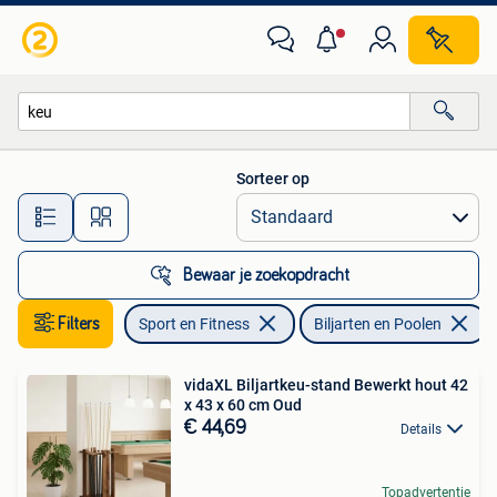
Biljarten en Poolen
Sorteer op
Alle afstanden…
Bewaar je zoekopdracht
Filters
Sport en Fitness
Biljarten en Poolen
V
vidaXL Biljartkeu-stand Bewerkt hout 42
x 43 x 60 cm Oud
€ 44,69
Details
Topadvertentie