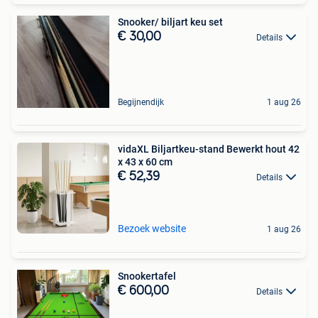
Snooker/ biljart keu set
€ 30,00
Details
Begijnendijk
1 aug 26
vidaXL Biljartkeu-stand Bewerkt hout 42
x 43 x 60 cm
€ 52,39
Details
Bezoek website
1 aug 26
Snookertafel
€ 600,00
Details