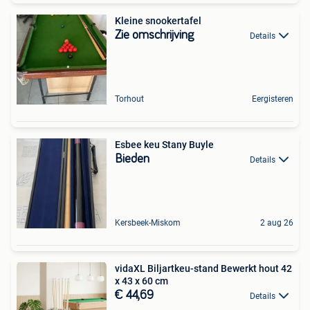
Kleine snookertafel
Zie omschrijving
Details
Torhout
Eergisteren
Esbee keu Stany Buyle
Bieden
Details
Kersbeek-Miskom
2 aug 26
vidaXL Biljartkeu-stand Bewerkt hout 42
x 43 x 60 cm
€ 44,69
Details