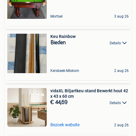
Mortsel
3 aug 26
Keu Rainbow
Bieden
Details
Kersbeek-Miskom
2 aug 26
vidaXL Biljartkeu-stand Bewerkt hout 42
x 43 x 60 cm
€ 44,69
Details
Bezoek website
2 aug 26