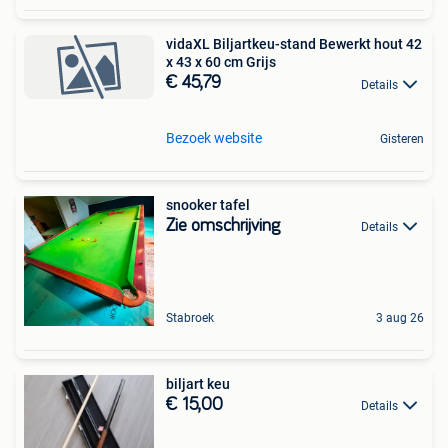
vidaXL Biljartkeu-stand Bewerkt hout 42
x 43 x 60 cm Grijs
€ 45,79
Details
Bezoek website
Gisteren
snooker tafel
Zie omschrijving
Details
Stabroek
3 aug 26
biljart keu
€ 15,00
Details