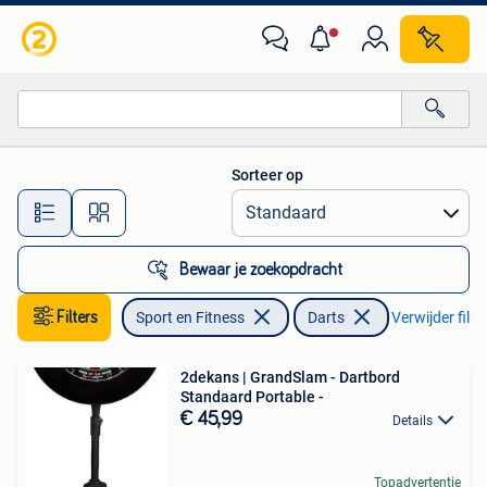
Darts
Sorteer op
Alle afstanden…
Bewaar je zoekopdracht
Filters
Sport en Fitness
Darts
Verwijder filte
2dekans | GrandSlam - Dartbord
Standaard Portable -
€ 45,99
Details
Topadvertentie