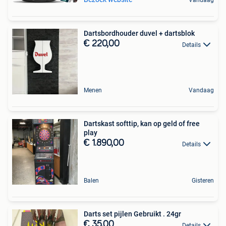
Vandaag
Dartsbordhouder duvel + dartsblok
€ 220,00
Details
Menen
Vandaag
Dartskast softtip, kan op geld of free
play
€ 1.890,00
Details
Balen
Gisteren
Darts set pijlen Gebruikt . 24gr
€ 35,00
Details