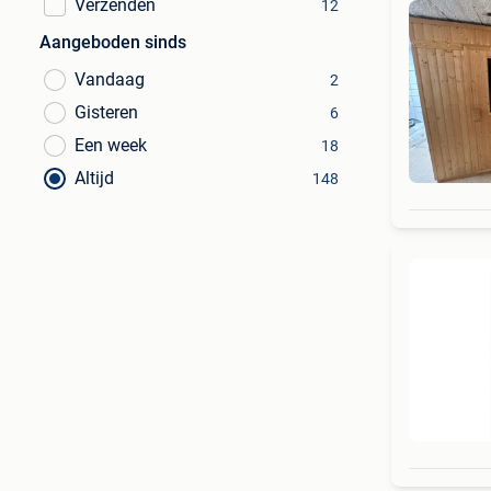
Verzenden
12
Aangeboden sinds
Vandaag
2
Gisteren
6
Een week
18
Altijd
148