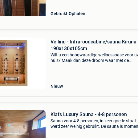
Gebruikt
Ophalen
Veiling - Infraroodcabine/sauna Kiruna
190x130x105cm
Wilt u een hoogwaardige wellnessoase voor 
huis? Maak dan deze droom waar met de
kiruna130 premium infraroodcabine met dubb
technologie. De infraroodcabine is het ideale
alternatief voor de klass
Nieuw
Klafs Luxury Sauna - 4-8 personen
Sauna voor 4-8 personen, in zeer goede staat.
werd zeer weinig gebruikt. De sauna is momen
gedemonteerd, maar kan indien nodig bezicht
worden. De nieuwprijs was meer dan € 35.000.