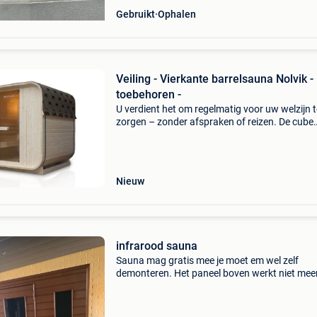
Gebruikt
Ophalen
Veiling - Vierkante barrelsauna Nolvik - 
toebehoren -
U verdient het om regelmatig voor uw welzijn t
zorgen – zonder afspraken of reizen. De cube
barrel sauna nolvik s verandert uw tuin in een 
retraite. De krachtige kachel van 3,6 kw verw
betr
Nieuw
infrarood sauna
Sauna mag gratis mee je moet em wel zelf
demonteren. Het paneel boven werkt niet mee
deze kan je laten vervangen voor een kleine prij
de winkel in oud turnhout