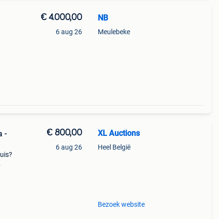
€ 4.000,00
NB
6 aug 26
Meulebeke
€ 800,00
XL Auctions
 -
6 aug 26
Heel België
huis?
e
de
Bezoek website