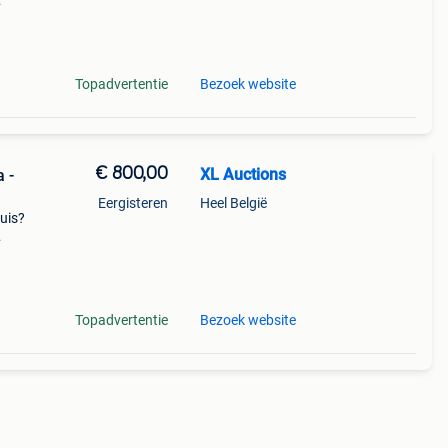
e
de
Topadvertentie
Bezoek website
€ 800,00
XL Auctions
 -
Eergisteren
Heel België
huis?
e
de
Topadvertentie
Bezoek website