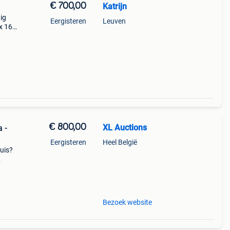
€ 700,00
Katrijn
ig
Eergisteren
Leuven
 x 160
€ 800,00
XL Auctions
 -
Eergisteren
Heel België
huis?
e
de
Bezoek website