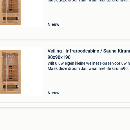
Maak deze droom dan waar met de kiruna90
infraroodcabine met dubbele technologie. Dez
infraroodcabine is het ideale alternatief voor 
klassieke sa
Nieuw
Veiling - Infraroodcabine / Sauna Kiruna
90x90x190
Wilt u uw eigen kleine wellness-oase voor uw 
Maak deze droom dan waar met de kiruna90
infraroodcabine met dubbele technologie. Dez
infraroodcabine is het ideale alternatief voor 
klassieke sa
Nieuw