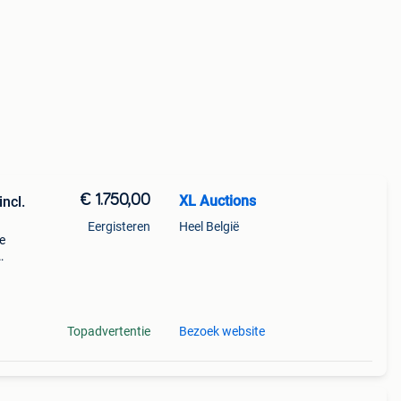
€ 1.750,00
XL Auctions
incl.
Eergisteren
Heel België
e
privé-
armt
Topadvertentie
Bezoek website