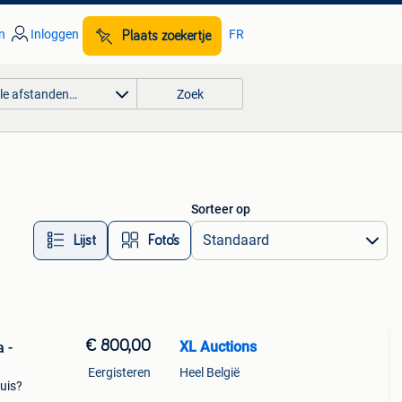
n
Inloggen
FR
Plaats zoekertje
lle afstanden…
Zoek
Sorteer op
Lijst
Foto’s
€ 800,00
XL Auctions
 -
Eergisteren
Heel België
huis?