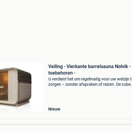
Veiling - Vierkante barrelsauna Nolvik - 
toebehoren -
U verdient het om regelmatig voor uw welzijn t
zorgen – zonder afspraken of reizen. De cube
barrel sauna nolvik s verandert uw tuin in een 
retraite. De krachtige kachel van 3,6 kw verw
betr
Nieuw