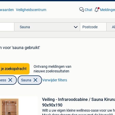
waarden
Veiligheidscentrum
Chat
Meldinge
Sauna
A
n
voor 'sauna gebruikt'
Ontvang meldingen van
 je zoekopdracht
nieuwe zoekresultaten
ness
Sauna
Verwijder filters
Veiling - Infraroodcabine / Sauna Kiruna
90x90x190
Wilt u uw eigen kleine wellness-oase voor uw 