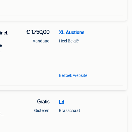
€ 1.750,00
XL Auctions
incl.
Vandaag
Heel België
e
privé-
armt
Bezoek website
Gratis
Ld
Gisteren
Brasschaat
r
s in