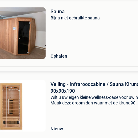
Sauna
Bijna niet gebruikte sauna
Ophalen
Veiling - Infraroodcabine / Sauna Kiruna
90x90x190
Wilt u uw eigen kleine wellness-oase voor uw 
Maak deze droom dan waar met de kiruna90
infraroodcabine met dubbele technologie. Dez
infraroodcabine is het ideale alternatief voor 
klassieke sa
Nieuw