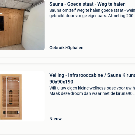
Sauna - Goede staat - Weg te halen
Sauna om zelf weg te halen goede staat - wein
gebruikt door vorige eigenaars. Afmeting 200
cm merk: sauna plan
Gebruikt
Ophalen
Veiling - Infraroodcabine / Sauna Kiruna
90x90x190
Wilt u uw eigen kleine wellness-oase voor uw 
Maak deze droom dan waar met de kiruna90
infraroodcabine met dubbele technologie. Dez
infraroodcabine is het ideale alternatief voor 
klassieke sa
Nieuw