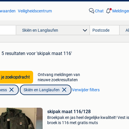
waarden
Veiligheidscentrum
Chat
Meldinge
Skiën en Langlaufen
A
5 resultaten
voor 'skipak maat 116'
Ontvang meldingen van
 je zoekopdracht
nieuwe zoekresultaten
ness
Skiën en Langlaufen
Verwijder filters
skipak maat 116/128
Broekpak en jas heel degelijke kwaliteit! Vest i
broek is 116 met gratis muts