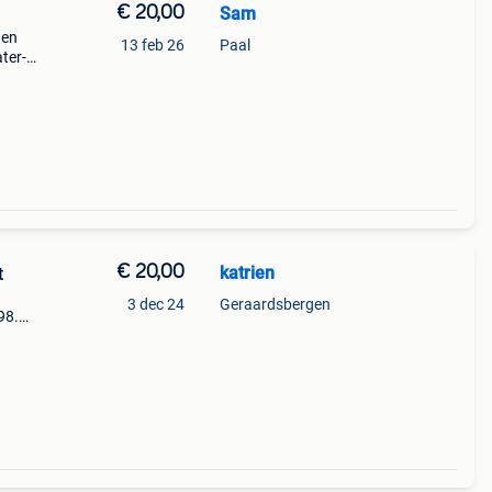
€ 20,00
Sam
 en
13 feb 26
Paal
ter-
€ 20,00
katrien
t
3 dec 24
Geraardsbergen
98.
tse