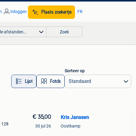
n
Inloggen
FR
Plaats zoekertje
lle afstanden…
Zoek
Sorteer op
Lijst
Foto’s
€ 35,00
Kris Janssen
s 128
30 jul 26
Oostkamp