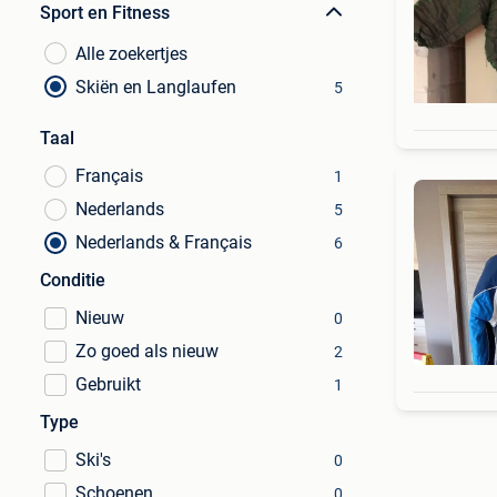
Sport en Fitness
Alle zoekertjes
Skiën en Langlaufen
5
Taal
Français
1
Nederlands
5
Nederlands & Français
6
Conditie
Nieuw
0
Zo goed als nieuw
2
Gebruikt
1
Type
Ski's
0
Schoenen
0