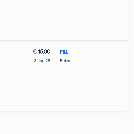
€ 15,00
F&L
3 aug 25
Balen