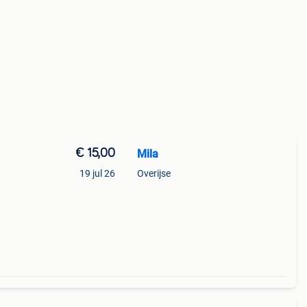
€ 15,00
Mila
19 jul 26
Overijse