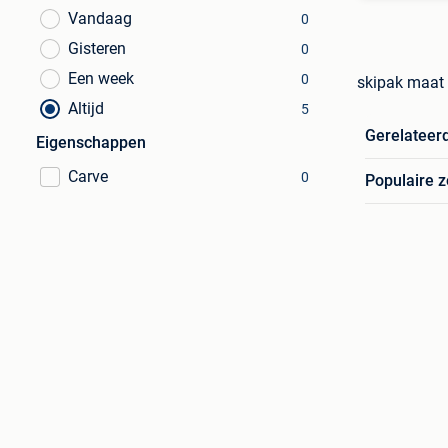
Vandaag
0
Gisteren
0
Een week
0
skipak maat 
Altijd
5
Gerelateer
Eigenschappen
Carve
0
Populaire 