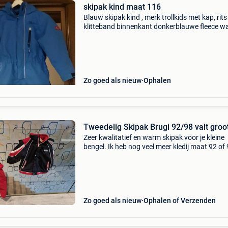
skipak kind maat 116
Blauw skipak kind , merk trollkids met kap, rits
klitteband binnenkant donkerblauwe fleece wa
en winddicht, ademend
Zo goed als nieuw
Ophalen
Tweedelig Skipak Brugi 92/98 valt groo
Zeer kwalitatief en warm skipak voor je kleine
bengel. Ik heb nog veel meer kledij maat 92 of 
Vraag gerust voor foto&#39;s of kom ter plaa
uitkiezen aan kleine prijsjes (gemiddeld 3€/s
Zo goed als nieuw
Ophalen of Verzenden