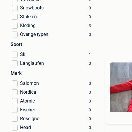
Snowboots
0
Stokken
0
Kleding
3
Overige typen
0
Soort
Ski
1
Langlaufen
0
Merk
Salomon
0
Nordica
0
Atomic
0
Fischer
0
Rossignol
0
Head
0