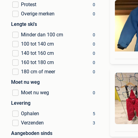
Protest
0
Overige merken
0
Lengte ski's
Minder dan 100 cm
0
100 tot 140 cm
0
140 tot 160 cm
0
160 tot 180 cm
0
180 cm of meer
0
Moet nu weg
Moet nu weg
0
Levering
Ophalen
5
Verzenden
3
Aangeboden sinds