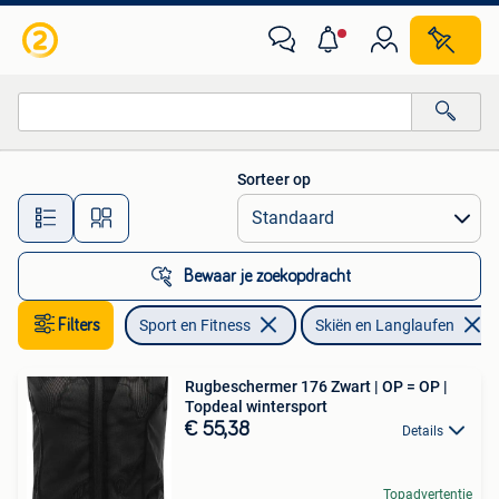
Skiën en Langlaufen
Sorteer op
Alle afstanden…
Bewaar je zoekopdracht
Filters
Sport en Fitness
Skiën en Langlaufen
Rugbeschermer 176 Zwart | OP = OP |
Topdeal wintersport
€ 55,38
Details
Topadvertentie