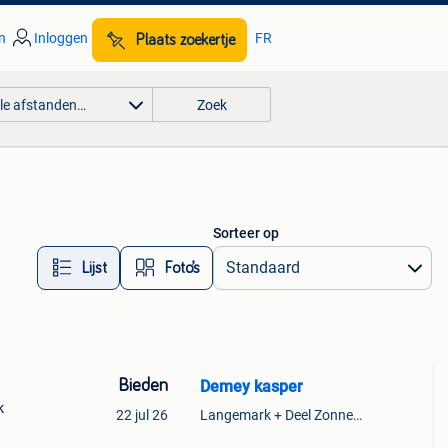
n
Inloggen
FR
Plaats zoekertje
lle afstanden…
Zoek
Sorteer op
Lijst
Foto’s
Bieden
Demey kasper
k
22 jul 26
Langemark + Deel Zonnebeke