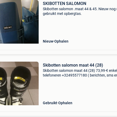
SKIBOTTEN SALOMON
Skibotten salomon .maat 44 & 45. Nieuw nog 
gebruikt met opbergtas.
Nieuw
Ophalen
Skibotten salomon maat 44 (28)
Skibotten salomon maat 44 (28) 73,99-€ enke
telefoneren +32495577180 ( berichten, sms e
whatsapp worden vaak te laat of niet meer
beantwoord).
Gebruikt
Ophalen