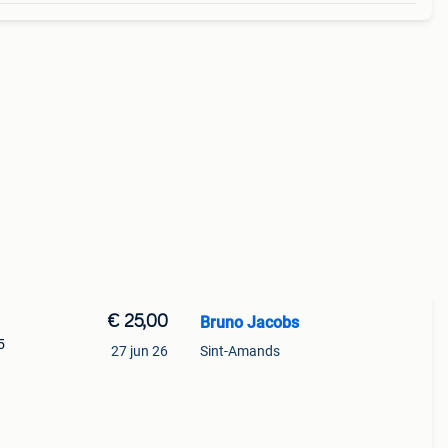
€ 25,00
Bruno Jacobs
5
27 jun 26
Sint-Amands