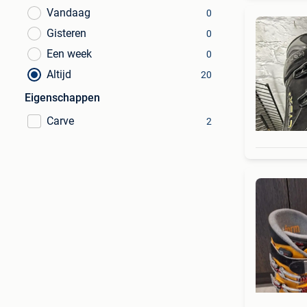
Vandaag
0
Gisteren
0
Een week
0
Altijd
20
Eigenschappen
Carve
2