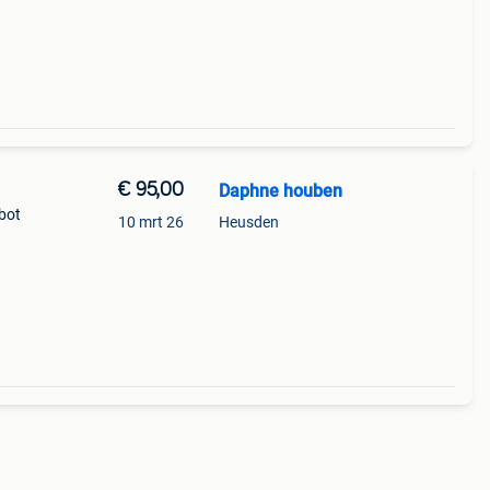
€ 95,00
Daphne houben
bot
10 mrt 26
Heusden