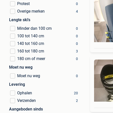
Protest
0
Overige merken
4
Lengte ski's
Minder dan 100 cm
0
100 tot 140 cm
0
140 tot 160 cm
0
160 tot 180 cm
3
180 cm of meer
0
Moet nu weg
Moet nu weg
0
Levering
Ophalen
20
Verzenden
2
Aangeboden sinds