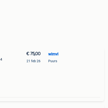
€ 75,00
wimvl
 4
21 feb 26
Puurs