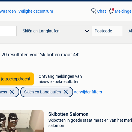
waarden
Veiligheidscentrum
Chat
Meldinge
Skiën en Langlaufen
A
20 resultaten
voor 'skibotten maat 44'
Ontvang meldingen van
 je zoekopdracht
nieuwe zoekresultaten
ness
Skiën en Langlaufen
Verwijder filters
Skibotten Salomon
Skibotten in goede staat maat 44 van het mer
salomon