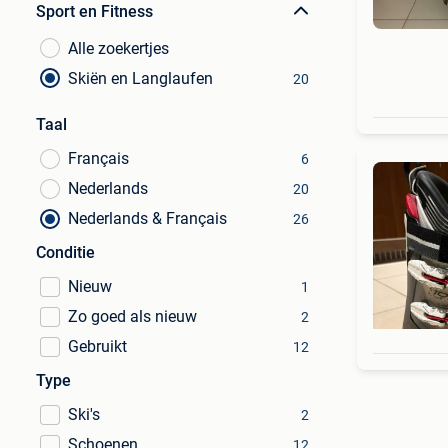
Sport en Fitness
Alle zoekertjes
Skiën en Langlaufen
20
Taal
Français
6
Nederlands
20
Nederlands & Français
26
Conditie
Nieuw
1
Zo goed als nieuw
2
Gebruikt
12
Type
Ski's
2
Schoenen
12