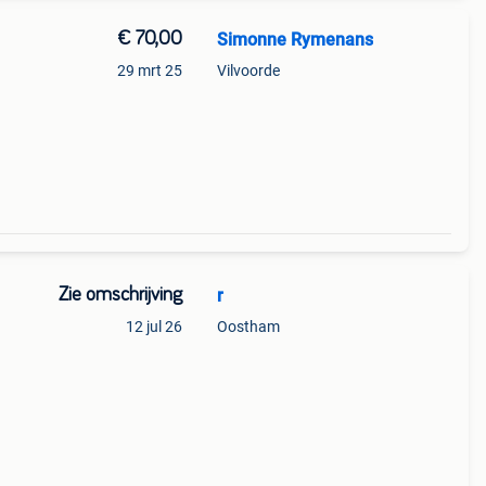
€ 70,00
Simonne Rymenans
29 mrt 25
Vilvoorde
Zie omschrijving
r
12 jul 26
Oostham