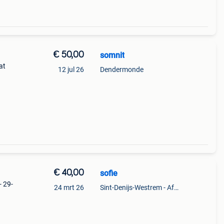
€ 50,00
somnit
at
12 jul 26
Dendermonde
€ 40,00
sofie
- 29-
24 mrt 26
Sint-Denijs-Westrem - Afsnee