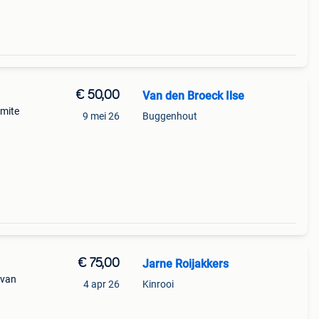
€ 50,00
Van den Broeck Ilse
omite
9 mei 26
Buggenhout
€ 75,00
Jarne Roijakkers
 van
4 apr 26
Kinrooi