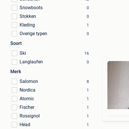
Snowboots
0
Stokken
0
Kleding
1
Overige typen
0
Soort
Ski
16
Langlaufen
0
Merk
Salomon
8
Nordica
1
Atomic
1
Fischer
1
Rossignol
1
Head
1