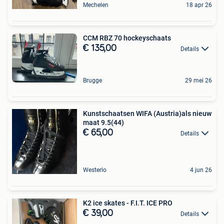
Mechelen
18 apr 26
CCM RBZ 70 hockeyschaats
€ 135,00
Details
Brugge
29 mei 26
Kunstschaatsen WIFA (Austria)als nieuw
maat 9.5(44)
€ 65,00
Details
Westerlo
4 jun 26
K2 ice skates - F.I.T. ICE PRO
€ 39,00
Details