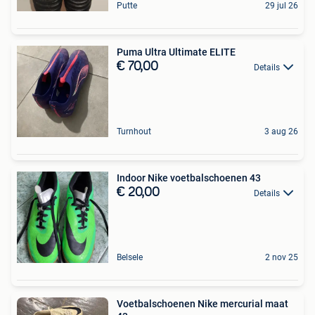
Putte
29 jul 26
Puma Ultra Ultimate ELITE
€ 70,00
Details
Turnhout
3 aug 26
Indoor Nike voetbalschoenen 43
€ 20,00
Details
Belsele
2 nov 25
Voetbalschoenen Nike mercurial maat