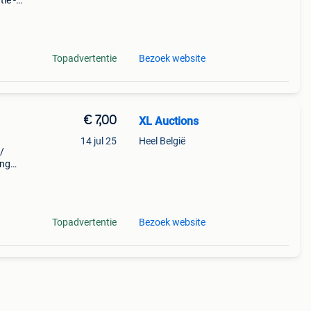
ie -
ok
Topadvertentie
Bezoek website
€ 7,00
XL Auctions
14 jul 25
Heel België
/
ing
Topadvertentie
Bezoek website