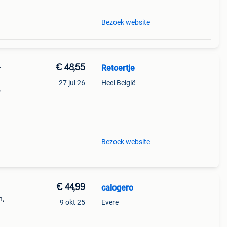
Bezoek website
€ 48,55
Retoertje
r
27 jul 26
Heel België
o
oard
Bezoek website
€ 44,99
calogero
n,
9 okt 25
Evere
taat
eit,