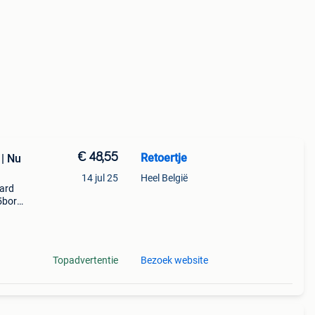
€ 48,55
Retoertje
 | Nu
14 jul 25
Heel België
oard
 5boro
 met
 deck
Topadvertentie
Bezoek website