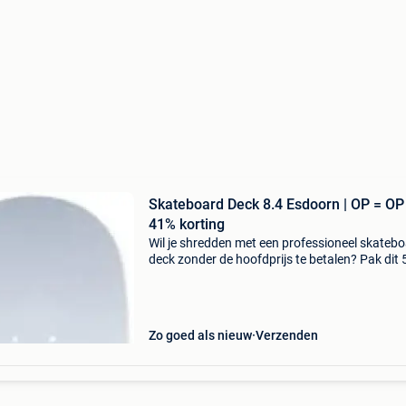
Skateboard Deck 8.4 Esdoorn | OP = OP
41% korting
Wil je shredden met een professioneel skateb
deck zonder de hoofdprijs te betalen? Pak dit
jeremy murray pro-model skateboard deck nu
maar liefst 41% korting! Dit 5boro skateboard
i
Zo goed als nieuw
Verzenden