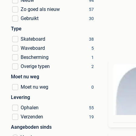
Nieuw
94
Zo goed als nieuw
57
Gebruikt
30
Type
Skateboard
38
Waveboard
5
Bescherming
1
Overige typen
2
Moet nu weg
Moet nu weg
0
Levering
Ophalen
55
Verzenden
19
Aangeboden sinds