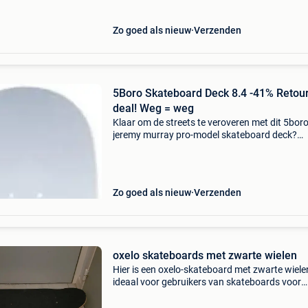
Zo goed als nieuw
Verzenden
5Boro Skateboard Deck 8.4 -41% Retou
deal! Weg = weg
Klaar om de streets te veroveren met dit 5bor
jeremy murray pro-model skateboard deck?
Bespaar nu 41% op dit hoogwaardige skateb
en rij als een legende zonder je spaarpot te
plunderen. Dit 5boro
Zo goed als nieuw
Verzenden
oxelo skateboards met zwarte wielen
Hier is een oxelo-skateboard met zwarte wiele
ideaal voor gebruikers van skateboards voor
amateurs of concurrenten, het is in perfecte s
en klaar voor gebruik of zelfs als zachte mobilit