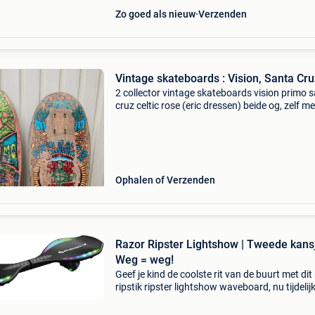
Zo goed als nieuw
Verzenden
Vintage skateboards : Vision, Santa Cru
2 collector vintage skateboards vision primo 
cruz celtic rose (eric dressen) beide og, zelf m
geskate in &#39;89-92 zwaar gebruikt wall
hangers, om aan de muur te hangen voor de
kenner, do
Ophalen of Verzenden
Razor Ripster Lightshow | Tweede kansj
Weg = weg!
Geef je kind de coolste rit van de buurt met dit
ripstik ripster lightshow waveboard, nu tijdelij
maar liefst 41% korting! Dit compacte waveb
combineert moeiteloos carven met spectacula