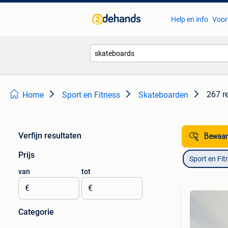
Help en info
Voor
267 r
Home
Sport en Fitness
Skateboarden
Verfijn resultaten
Bewaar
Prijs
Sport en Fit
van
tot
€
€
Categorie