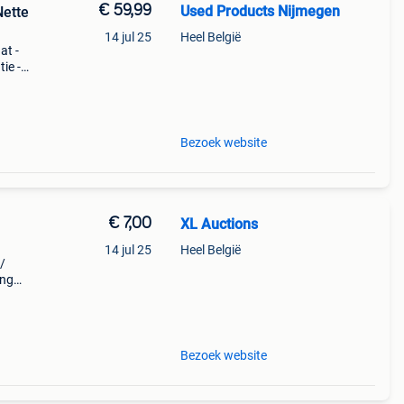
€ 59,99
Used Products Nijmegen
Nette
14 jul 25
Heel België
at -
ie -
ok
Bezoek website
€ 7,00
XL Auctions
14 jul 25
Heel België
/
ing
Bezoek website