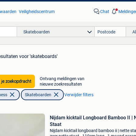
waarden
Veiligheidscentrum
Chat
Meldinge
Skateboarden
A
esultaten
voor 'skateboards'
Ontvang meldingen van
 je zoekopdracht
nieuwe zoekresultaten
ness
Skateboarden
Verwijder filters
Nijdam kicktail Longboard Bamboo II | 
Staat
Nijdam kicktail longboard bamboo ii | nette sta