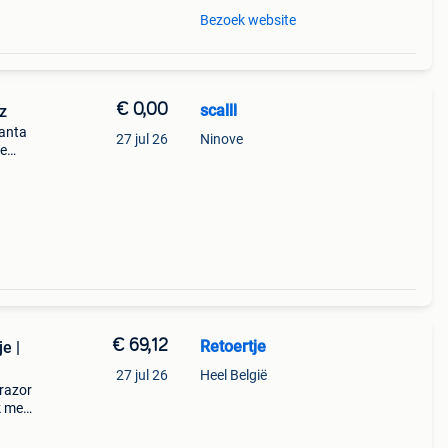
Bezoek website
€ 0,00
scalll
z
santa
27 jul 26
Ninove
ee
€ 69,12
Retoertje
e |
27 jul 26
Heel België
 razor
k met
oard