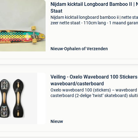
Nijdam kicktail Longboard Bamboo II | 
Staat
Nijdam kicktail longboard bamboo ii | nette sta
zeer nette staat - 110cm lang - 1 maand garant
let op! Achteraf betalen via riverty en klarna o
mogelijk!!! (Nederland en belgië) garantie op
Nieuw
Ophalen of Verzenden
Veiling - Oxelo Waveboard 100 Stickers
waveboard/casterboard
Oxelo waveboard 100 (stickers) – waveboard 
casterboard (2-delige ‘twist’ skateboard) sluit
dit kavel sluit op 12-08-2026 vanaf 20:01 uur.
Verzenden dit kavel wordt verzonden. De
verzendkosten sta
Nieuw