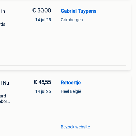
€ 30,00
Gabriel Tuypens
 in
14 jul 25
Grimbergen
rds
e mini
€ 48,55
Retoertje
 | Nu
14 jul 25
Heel België
oard
 5boro
 met
 deck
Bezoek website