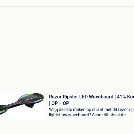
Razor Ripster LED Waveboard | 41% Kor
| OP = OP
Wil jij de blits maken op straat met dit razor ri
lightshow waveboard? Scoor dit absolute
topmodel nu met maar liefst 41% korting! Met
razor ripster lightshow ervaar je een waanzin
rijerva