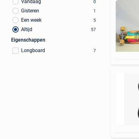
Vandaag
0
Gisteren
1
Een week
5
Altijd
57
Eigenschappen
Longboard
7