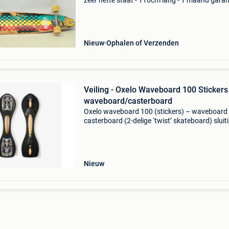
zeer nette staat - 110cm lang - 1 maand garant
let op! Achteraf betalen via riverty en klarna o
mogelijk!!! (Nederland en belgië) garantie op
Nieuw
Ophalen of Verzenden
Veiling - Oxelo Waveboard 100 Stickers
waveboard/casterboard
Oxelo waveboard 100 (stickers) – waveboard 
casterboard (2-delige ‘twist’ skateboard) sluit
dit kavel sluit op 12-08-2026 vanaf 20:01 uur.
Verzenden dit kavel wordt verzonden. De
verzendkosten sta
Nieuw