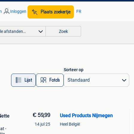
n
Inloggen
FR
Plaats zoekertje
lle afstanden…
Zoek
Sorteer op
Lijst
Foto’s
€ 59,99
Used Products Nijmegen
Nette
14 jul 25
Heel België
at -