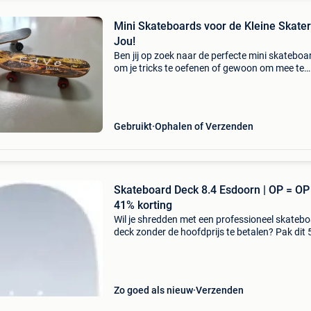
Mini Skateboards voor de Kleine Skater
Jou!
Ben jij op zoek naar de perfecte mini skateboa
om je tricks te oefenen of gewoon om mee te
spelen? Kijk niet verder! Ik bied twee geweldig
skateboards aan die perfect zijn voor zowel
beginner
Gebruikt
Ophalen of Verzenden
Skateboard Deck 8.4 Esdoorn | OP = OP
41% korting
Wil je shredden met een professioneel skateb
deck zonder de hoofdprijs te betalen? Pak dit
jeremy murray pro-model skateboard deck nu
maar liefst 41% korting! Dit 5boro skateboard
i
Zo goed als nieuw
Verzenden