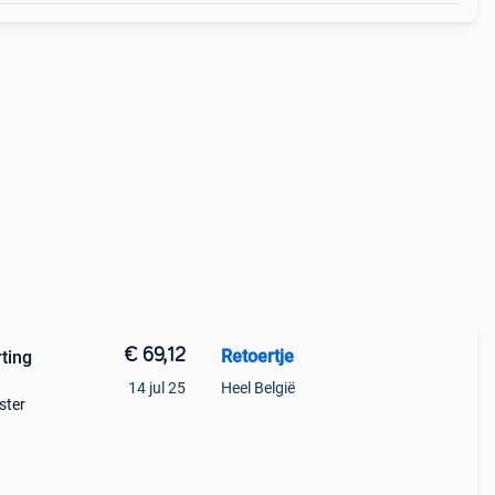
€ 69,12
Retoertje
ting
14 jul 25
Heel België
pster
 de
nige