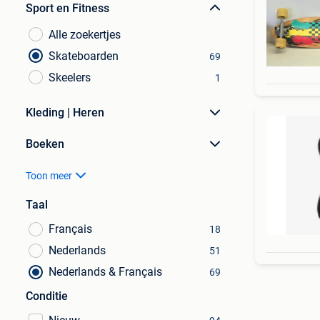
Sport en Fitness
Alle zoekertjes
Skateboarden
69
Skeelers
1
Kleding | Heren
Boeken
Toon meer
Taal
Français
18
Nederlands
51
Nederlands & Français
69
Conditie