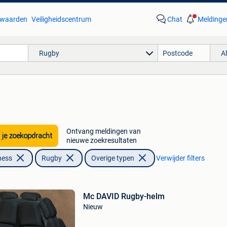
waarden
Veiligheidscentrum
Chat
Meldinge
Rugby
A
Ontvang meldingen van
 je zoekopdracht
nieuwe zoekresultaten
ness
Rugby
Overige typen
Verwijder filters
Mc DAVID Rugby-helm
Nieuw