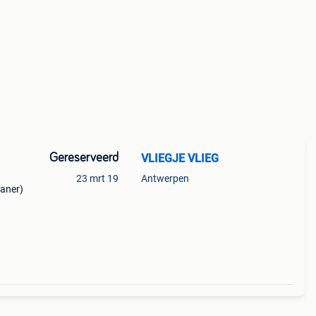
Gereserveerd
VLIEGJE VLIEG
23 mrt 19
Antwerpen
kaner)
ijdag