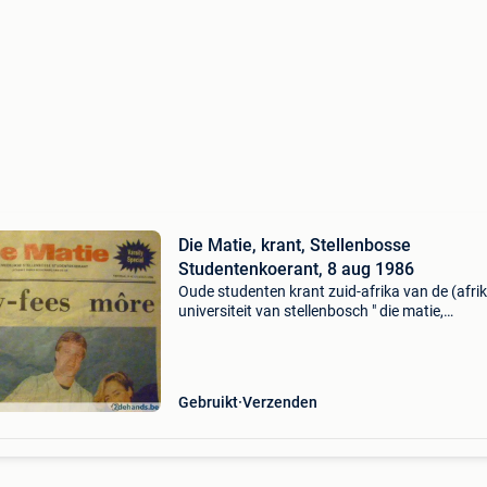
Die Matie, krant, Stellenbosse
Studentenkoerant, 8 aug 1986
Oude studenten krant zuid-afrika van de (afri
universiteit van stellenbosch " die matie,
stellenbosse studentenkoerant" uitgave van vr
8 augustus 1986 prijs: doe een bod + postzeg
Gebruikt
Verzenden