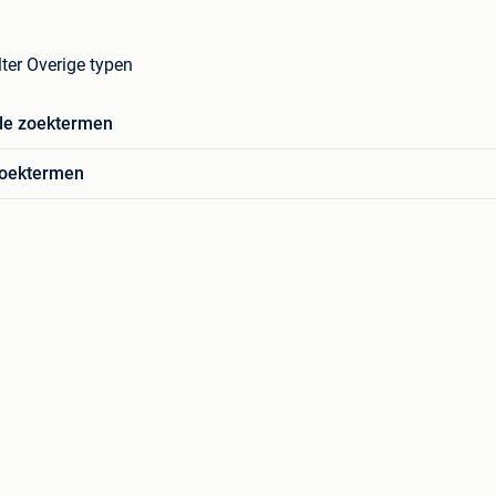
lter Overige typen
de zoektermen
zoektermen