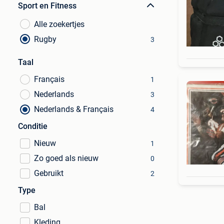
Sport en Fitness
Alle zoekertjes
Rugby
3
Taal
Français
1
Nederlands
3
Nederlands & Français
4
Conditie
Nieuw
1
Zo goed als nieuw
0
Gebruikt
2
Type
Bal
Kleding