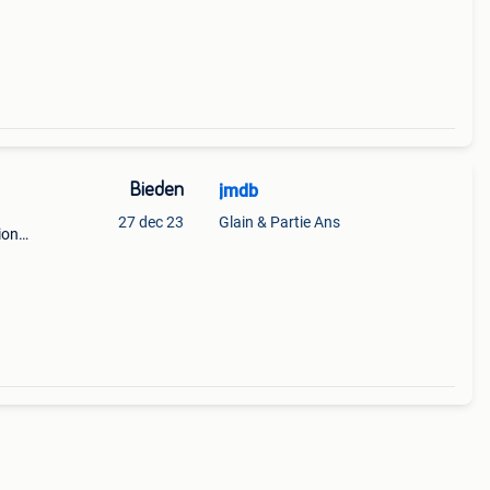
Bieden
jmdb
27 dec 23
Glain & Partie Ans
ional
41 cm