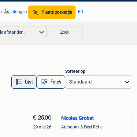
n
Inloggen
FR
Plaats zoekertje
lle afstanden…
Zoek
Sorteer op
Lijst
Foto’s
€ 25,00
Nicolas Grobet
29 mei 26
Arendonk & Deel Retie