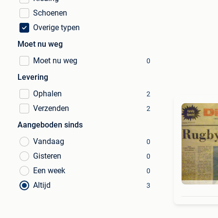
Schoenen
Overige typen
Moet nu weg
Moet nu weg
0
Levering
Ophalen
2
Verzenden
2
Aangeboden sinds
Vandaag
0
Gisteren
0
Een week
0
Altijd
3