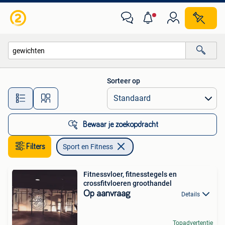
Sport en Fitness
Sorteer op
Alle afstanden…
Bewaar je zoekopdracht
Filters
Sport en Fitness
Fitnessvloer, fitnesstegels en
crossfitvloeren groothandel
Op aanvraag
Details
Topadvertentie