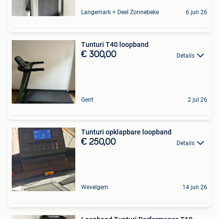
Langemark + Deel Zonnebeke
6 jun 26
Tunturi T40 loopband
€ 300,00
Details
Gent
2 jul 26
Tunturi opklapbare loopband
€ 250,00
Details
Wevelgem
14 jun 26