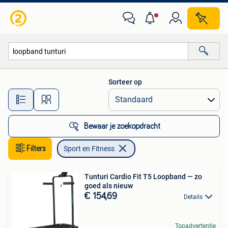
Sport en Fitness
Sorteer op
Alle afstanden…
Bewaar je zoekopdracht
Filters
Sport en Fitness
Tunturi Cardio Fit T5 Loopband — zo
goed als nieuw
€ 154,69
Details
Topadvertentie