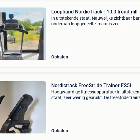
Loopband NordicTrack T10.0 treadmill
In uitstekende staat. Nauwelijks zichtbaar bar
onderaan loopgedeelte, maar is zeer
oppervlakkig(zie foto) af te halen op het
gelijkvloers. Kan rollen op wieltjes en in zijn ge
mee. Met bescher
Ophalen
Nordictrack FreeStride Trainer FS5i
Hoogwaardige fitnessapparatuur in uitsteken
staat, zeer weinig gebruikt. De freestride traine
combineert drie machines in één: elliptische tra
stepper en loopband, dankzij de zelfinstelle
Ophalen