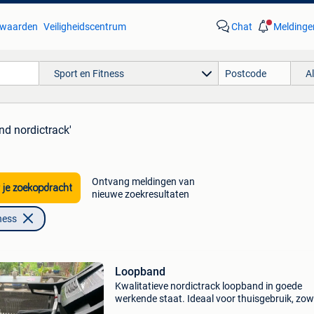
waarden
Veiligheidscentrum
Chat
Meldinge
Sport en Fitness
A
nd nordictrack'
Ontvang meldingen van
 je zoekopdracht
nieuwe zoekresultaten
ness
Loopband
Kwalitatieve nordictrack loopband in goede
werkende staat. Ideaal voor thuisgebruik, zow
voor wandelen als intensiever lopen. De loop