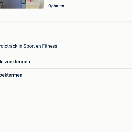
Ophalen
dictrack in Sport en Fitness
de zoektermen
zoektermen