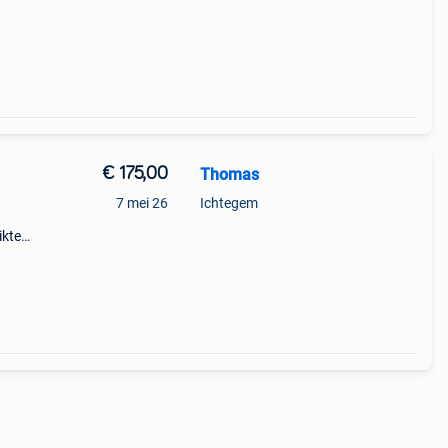
a’s,
€ 175,00
Thomas
7 mei 26
Ichtegem
ikte
 eens
.