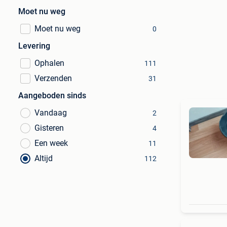
Moet nu weg
Moet nu weg
0
Levering
Ophalen
111
Verzenden
31
Aangeboden sinds
Vandaag
2
Gisteren
4
Een week
11
Altijd
112