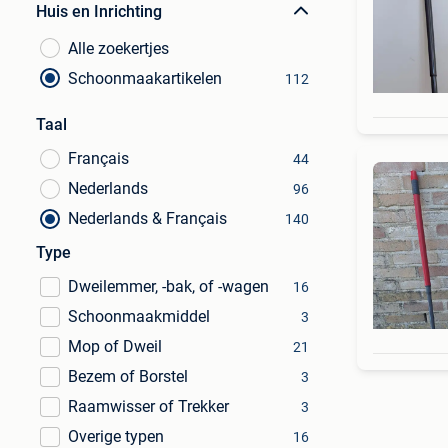
Huis en Inrichting
Alle zoekertjes
Schoonmaakartikelen
112
Taal
Français
44
Nederlands
96
Nederlands & Français
140
Type
Dweilemmer, -bak, of -wagen
16
Schoonmaakmiddel
3
Mop of Dweil
21
Bezem of Borstel
3
Raamwisser of Trekker
3
Overige typen
16