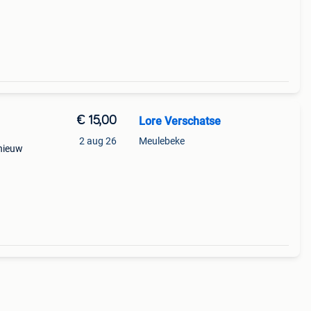
€ 15,00
Lore Verschatse
2 aug 26
Meulebeke
 nieuw