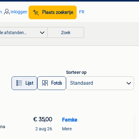
n
Inloggen
FR
Plaats zoekertje
lle afstanden…
Zoek
Sorteer op
Lijst
Foto’s
€ 35,00
Femke
jna
2 aug 26
Mere