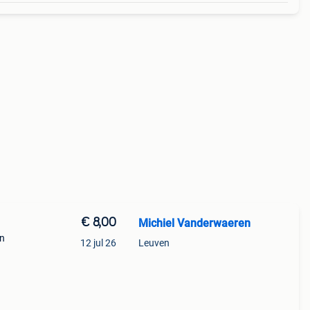
€ 8,00
Michiel Vanderwaeren
in
12 jul 26
Leuven