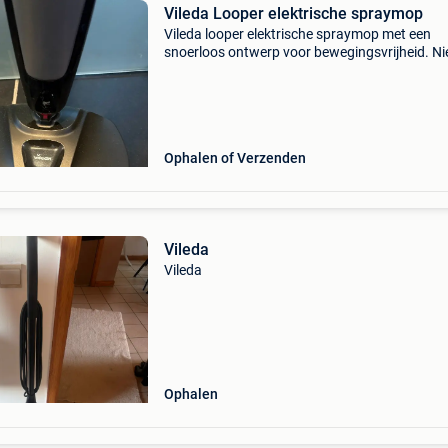
Vileda Looper elektrische spraymop
Vileda looper elektrische spraymop met een
snoerloos ontwerp voor bewegingsvrijheid. Ni
gebruikt roterende pads: het apparaat maakt
gebruik van twee roterende microvezelpads om
en vetvlekken te
Ophalen of Verzenden
Vileda
Vileda
Ophalen