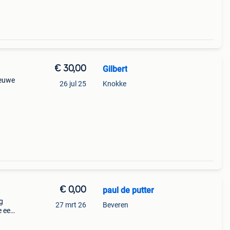
€ 30,00
Gilbert
ieuwe
26 jul 25
Knokke
€ 0,00
paul de putter
g
27 mrt 26
Beveren
e een