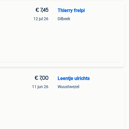
€ 7,45
Thierry frelpi
12 jul 26
Dilbeek
€ 7,00
Leentje ulrichts
.
11 jun 26
Wuustwezel