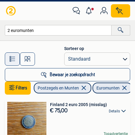
Munten | Europa | Euromunten
Sorteer op
Alle afstanden…
Bewaar je zoekopdracht
Filters
Postzegels en Munten
Euromunten
V
Finland 2 euro 2005 (misslag)
€ 75,00
Details
Topadvertentie