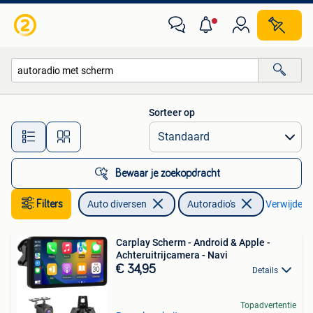
Autoradio's
Sorteer op
Alle afstanden…
Bewaar je zoekopdracht
Filters
Auto diversen
Autoradio's
Verwijder fi
Carplay Scherm - Android & Apple -
Achteruitrijcamera - Navi
€ 34,95
Details
Topadvertentie