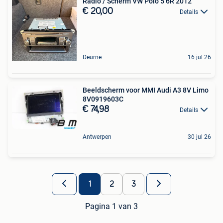
Radio / Scherm VW Polo 5 6R 2012
€ 20,00
Details
Deurne
16 jul 26
Beeldscherm voor MMI Audi A3 8V Limo
8V0919603C
€ 74,98
Details
Antwerpen
30 jul 26
1
2
3
Pagina 1 van 3