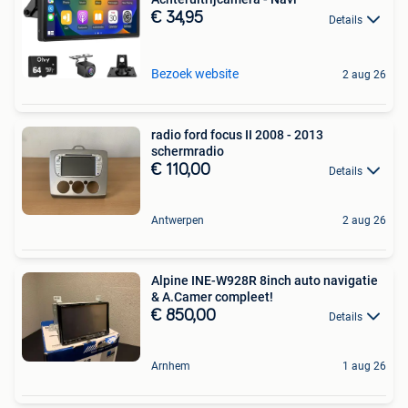
€ 34,95
Details
Bezoek website
2 aug 26
radio ford focus II 2008 - 2013
schermradio
€ 110,00
Details
Antwerpen
2 aug 26
Alpine INE-W928R 8inch auto navigatie
& A.Camer compleet!
€ 850,00
Details
Arnhem
1 aug 26