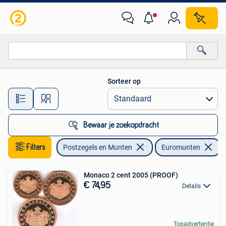
Munten | Europa | Euromunten
Sorteer op
Alle afstanden…
Bewaar je zoekopdracht
Filters
Postzegels en Munten
Euromunten
V
Monaco 2 cent 2005 (PROOF)
€ 74,95
Details
Topadvertentie