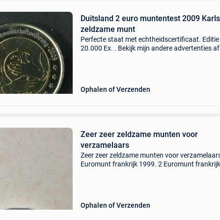
Duitsland 2 euro muntentest 2009 Karl
zeldzame munt
Perfecte staat met echtheidscertificaat. Editie
20.000 Ex. . Bekijk mijn andere advertenties af
halen in waver of brussel naar schaarbeek in 
district meiser, plasky, dailly of pakketbezorgi
Ophalen of Verzenden
Zeer zeer zeldzame munten voor
verzamelaars
Zeer zeer zeldzame munten voor verzamelaars
Euromunt frankrijk 1999. 2 Euromunt frankrij
2000. 2 Euromunt belgië 2003 koning albert ii.
Euromunt belgië 2011 koning albert ii. 1 Euro
spanje 2
Ophalen of Verzenden