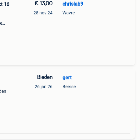
€ 13,00
chrislab9
kt 16
28 nov 24
Wavre
te
het
ng.
Bieden
gert
26 jan 26
Beerse
den