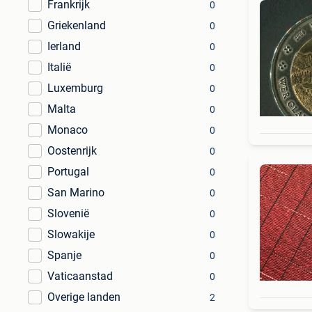
Frankrijk
0
Griekenland
0
Ierland
0
Italië
0
Luxemburg
0
Malta
0
Monaco
0
Oostenrijk
0
Portugal
0
San Marino
0
Slovenië
0
Slowakije
0
Spanje
0
Vaticaanstad
0
Overige landen
2