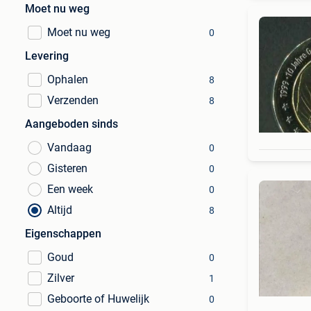
Moet nu weg
Moet nu weg
0
Levering
Ophalen
8
Verzenden
8
Aangeboden sinds
Vandaag
0
Gisteren
0
Een week
0
Altijd
8
Eigenschappen
Goud
0
Zilver
1
Geboorte of Huwelijk
0