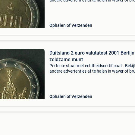
andere advertenties af te halen in waver of br
naar schaarbeek in het district meiser, plasky, 
of pakketbezorging.
Ophalen of Verzenden
Duitsland 2 euro valutatest 2001 Berlij
zeldzame munt
Perfecte staat met echtheidscertificaat . Bekij
andere advertenties af te halen in waver of br
naar schaarbeek in het district meiser, plasky, 
of pakketbezorging.
Ophalen of Verzenden