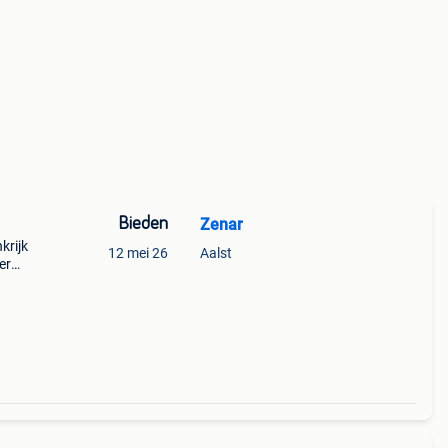
Bieden
Zenar
krijk
12 mei 26
Aalst
er
er.