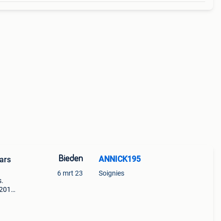
Bieden
ANNICK195
ars
6 mrt 23
Soignies
s.
 2011
me