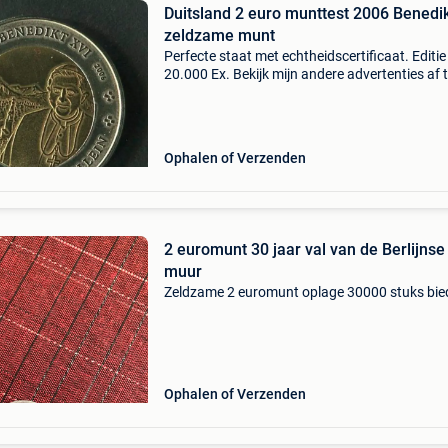
Duitsland 2 euro munttest 2006 Benedi
zeldzame munt
Perfecte staat met echtheidscertificaat. Editie
20.000 Ex. Bekijk mijn andere advertenties af 
halen in waver of brussel naar schaarbeek in 
district meiser, plasky, dailly of pakketbezorgi
Ophalen of Verzenden
2 euromunt 30 jaar val van de Berlijnse
muur
Zeldzame 2 euromunt oplage 30000 stuks bie
Ophalen of Verzenden