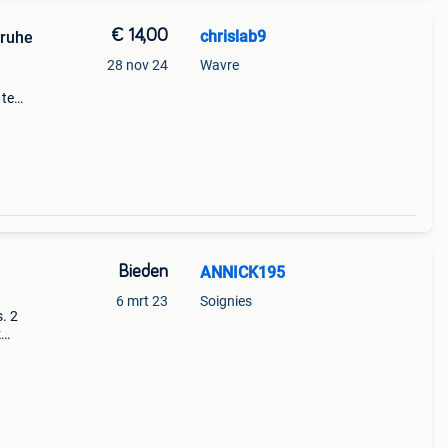
€ 14,00
chrislab9
sruhe
28 nov 24
Wavre
 te
het
ng.
Bieden
ANNICK195
6 mrt 23
Soignies
. 2
k
 2
munt