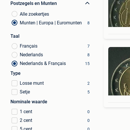
Postzegels en Munten
Alle zoekertjes
Munten | Europa | Euromunten
8
Taal
Français
7
Nederlands
8
Nederlands & Français
15
Type
Losse munt
2
Setje
5
Nominale waarde
1 cent
0
2 cent
0
5 cent
0