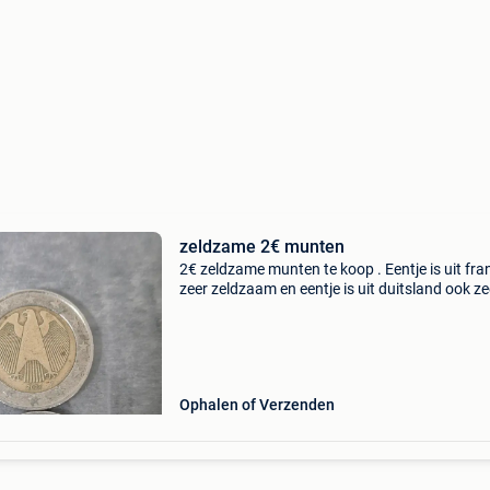
zeldzame 2€ munten
2€ zeldzame munten te koop . Eentje is uit fran
zeer zeldzaam en eentje is uit duitsland ook ze
zeldzaam . Ik wil die 2 verkopen aan beste bied
Ophalen of Verzenden