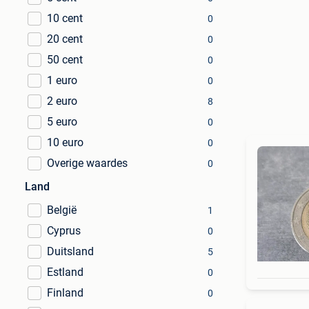
10 cent
0
20 cent
0
50 cent
0
1 euro
0
2 euro
8
5 euro
0
10 euro
0
Overige waardes
0
Land
België
1
Cyprus
0
Duitsland
5
Estland
0
Finland
0