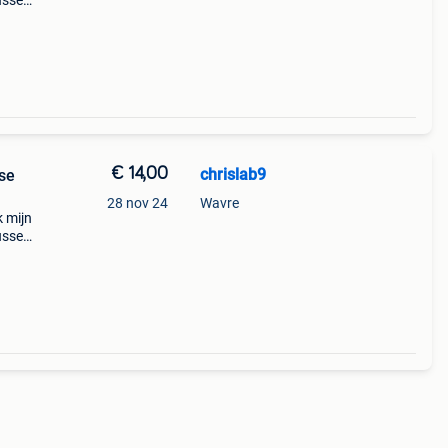
ussel
dailly
€ 14,00
chrislab9
nse
28 nov 24
Wavre
k mijn
ussel
dailly