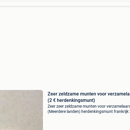
Zeer zeldzame munten voor verzamela
(2 € herdenkingsmunt)
Zeer zeer zeldzame munten voor verzamelaar
(Meerdere landen) herdenkingsmunt frankrijk
- 2011 fête de la musique van € 2.
Herdenkingsmunt belgië 2007 verdrag van ro
van € 2. 2€