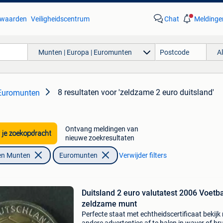
waarden
Veiligheidscentrum
Chat
Meldinge
Munten | Europa | Euromunten
A
8 resultaten
voor 'zeldzame 2 euro duitsland'
 Euromunten
Ontvang meldingen van
 je zoekopdracht
nieuwe zoekresultaten
en Munten
Euromunten
Verwijder filters
Duitsland 2 euro valutatest 2006 Voetba
zeldzame munt
Perfecte staat met echtheidscertificaat bekijk 