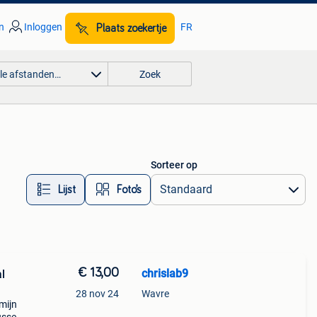
n
Inloggen
FR
Plaats zoekertje
lle afstanden…
Zoek
Sorteer op
Lijst
Foto’s
€ 13,00
chrislab9
l
28 nov 24
Wavre
mijn