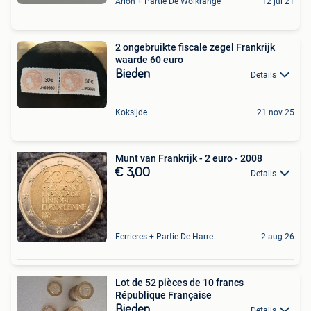
Arlon + Partie De Wolkrange
12 jul 21
2 ongebruikte fiscale zegel Frankrijk
waarde 60 euro
Bieden
Details
Koksijde
21 nov 25
Munt van Frankrijk - 2 euro - 2008
€ 3,00
Details
Ferrieres + Partie De Harre
2 aug 26
Lot de 52 pièces de 10 francs
République Française
Bieden
Details