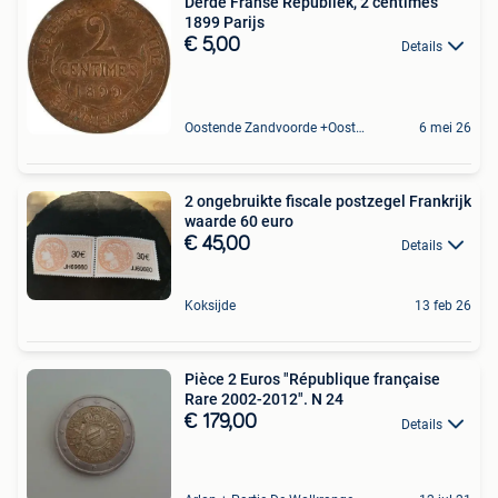
Derde Franse Republiek, 2 centimes
1899 Parijs
€ 5,00
Details
Oostende Zandvoorde +Oostende
6 mei 26
2 ongebruikte fiscale postzegel Frankrijk
waarde 60 euro
€ 45,00
Details
Koksijde
13 feb 26
Pièce 2 Euros "République française
Rare 2002-2012". N 24
€ 179,00
Details