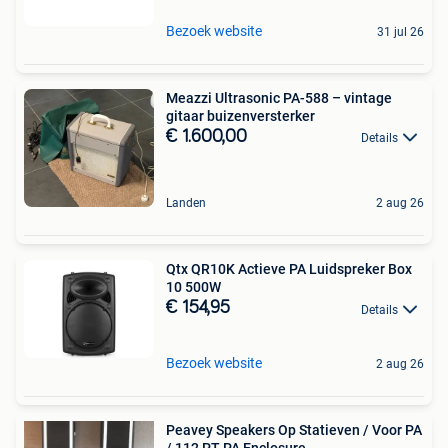
Bezoek website
31 jul 26
Meazzi Ultrasonic PA-588 – vintage
gitaar buizenversterker
€ 1.600,00
Details
Landen
2 aug 26
Qtx QR10K Actieve PA Luidspreker Box
10 500W
€ 154,95
Details
Bezoek website
2 aug 26
Peavey Speakers Op Statieven / Voor PA
/ 112 PT PA Enclosure