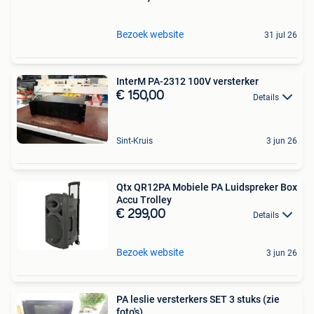
Bezoek website
31 jul 26
InterM PA-2312 100V versterker
€ 150,00
Details
Sint-Kruis
3 jun 26
Qtx QR12PA Mobiele PA Luidspreker Box
Accu Trolley
€ 299,00
Details
Bezoek website
3 jun 26
PA leslie versterkers SET 3 stuks (zie
foto's)