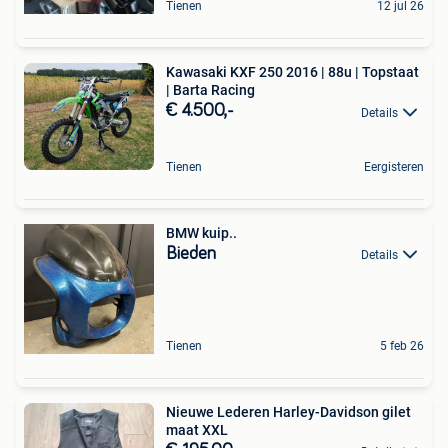
Tienen
12 jul 26
Kawasaki KXF 250 2016 | 88u | Topstaat
| Barta Racing
€ 4.500,-
Details
Tienen
Eergisteren
BMW kuip..
Bieden
Details
Tienen
5 feb 26
Nieuwe Lederen Harley-Davidson gilet
maat XXL