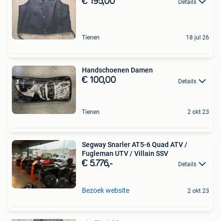
€ 195,00
Details
Tienen
18 jul 26
Handschoenen Damen
€ 100,00
Details
Tienen
2 okt 23
Segway Snarler AT5-6 Quad ATV /
Fugleman UTV / Villain SSV
€ 5.776,-
Details
Bezoek website
2 okt 23