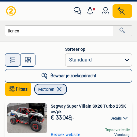
Motoren
Sorteer op
Alle afstanden…
Bewaar je zoekopdracht
Filters
Motoren
Segway Super Villain SX20 Turbo 235K
cv/pk
€ 33.049,-
Details
Topadvertentie
Bezoek website
Vandaag