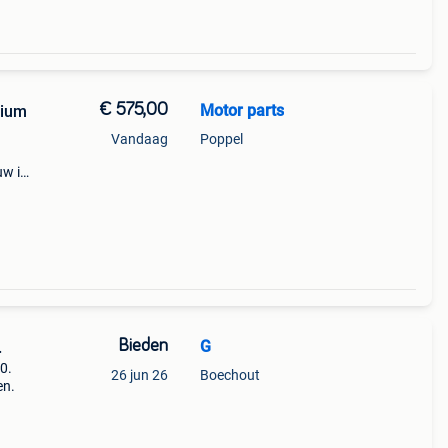
€ 575,00
Motor parts
nium
Vandaag
Poppel
uw in
d
Bieden
G
.
0.
26 jun 26
Boechout
en.