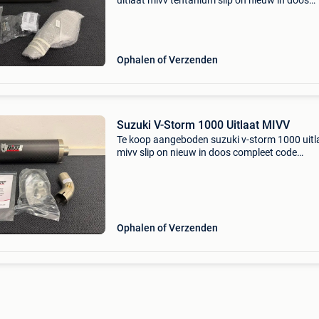
uitlaat mivv tentanium slip on nieuw in doos
compleet code kt.027.Lrt passend voor 2021
model
Ophalen of Verzenden
Suzuki V-Storm 1000 Uitlaat MIVV
Te koop aangeboden suzuki v-storm 1000 uitl
mivv slip on nieuw in doos compleet code
00.73.S.042.Lec passend voor 2014 model
Ophalen of Verzenden