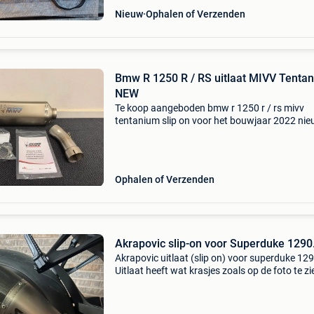
Nieuw
Ophalen of Verzenden
Bmw R 1250 R / RS uitlaat MIVV Tenta
NEW
Te koop aangeboden bmw r 1250 r / rs mivv
tentanium slip on voor het bouwjaar 2022 nie
doos compleet code 00.73.B.040.Lr1t passen
voor 2021/2025 model
Ophalen of Verzenden
Akrapovic slip-on voor Superduke 1290
Akrapovic uitlaat (slip on) voor superduke 129
Uitlaat heeft wat krasjes zoals op de foto te zi