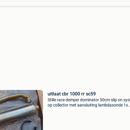
uitlaat cbr 1000 rr sc59
Stille race demper dominator 50cm slip on sy
op collector met aansluiting lambdasonde 1x
gemonteerd, niet mee geracet. Nieuwprijs was
€850 bij swedish racing parts honda cbr 1000
sc59