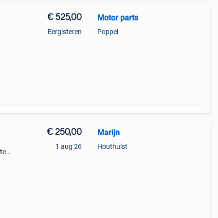
€ 525,00
Motor parts
Eergisteren
Poppel
6
r
€ 250,00
Marijn
1 aug 26
Houthulst
te
had
o.