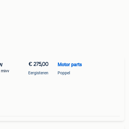
€ 275,00
Motor parts
EW
 mivv
Eergisteren
Poppel