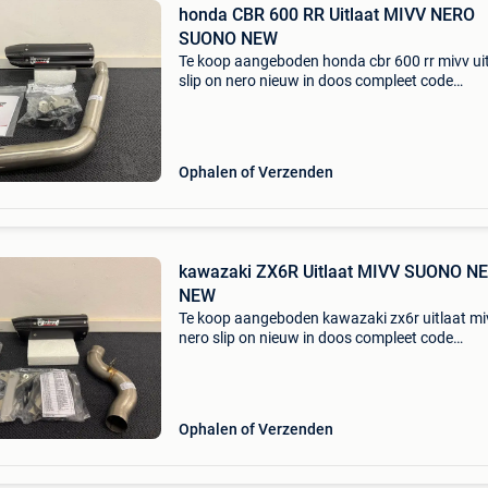
honda CBR 600 RR Uitlaat MIVV NERO
SUONO NEW
Te koop aangeboden honda cbr 600 rr mivv ui
slip on nero nieuw in doos compleet code
00.73.Uh.037.L9 passend voor 2007/2016 m
Ophalen of Verzenden
kawazaki ZX6R Uitlaat MIVV SUONO N
NEW
Te koop aangeboden kawazaki zx6r uitlaat mi
nero slip on nieuw in doos compleet code
00.73.Uk.019.L9 passend voor 2007/2014 m
Ophalen of Verzenden