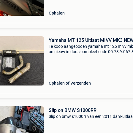
Ophalen
Yamaha MT 125 Uitlaat MIVV MK3 NE
Te koop aangeboden yamaha mt 125 mivv mk3
on nieuw in doos compleet code 00.73.Y.067
passend voor 2020/2024 en yamaha yzf-r125
2019/2024 model
Ophalen of Verzenden
Slip on BMW S1000RR
Slip on bmw s1000rr van een 2011 dam-uitlaa