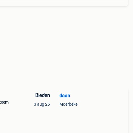
Bieden
daan
steem
3 aug 26
Moerbeke
rr