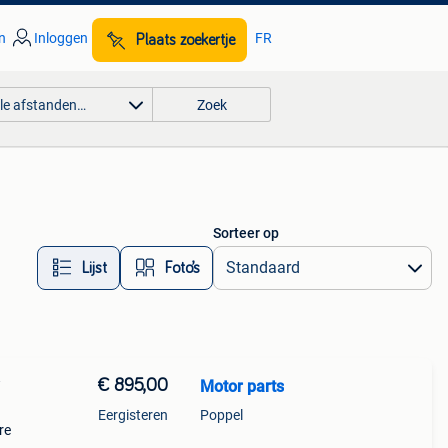
n
Inloggen
FR
Plaats zoekertje
lle afstanden…
Zoek
Sorteer op
Lijst
Foto’s
€ 895,00
Motor parts
Eergisteren
Poppel
re