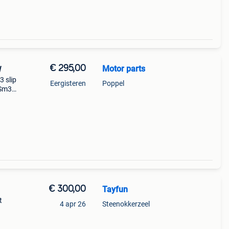
€ 295,00
Motor parts
W
 slip
Eergisteren
Poppel
.Sm3c
€ 300,00
Tayfun
t
4 apr 26
Steenokkerzeel