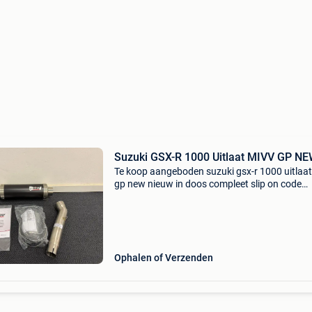
Suzuki GSX-R 1000 Uitlaat MIVV GP N
Te koop aangeboden suzuki gsx-r 1000 uitlaat
gp new nieuw in doos compleet slip on code
s.013.Lx passend voor 2003/2004 model
Ophalen of Verzenden