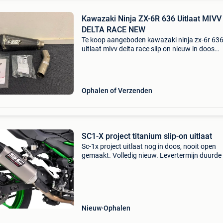
Kawazaki Ninja ZX-6R 636 Uitlaat MIVV
DELTA RACE NEW
Te koop aangeboden kawazaki ninja zx-6r 63
uitlaat mivv delta race slip on nieuw in doos
compleet code 00.73.K.050.Ldrc passend voo
2019/2020 model
Ophalen of Verzenden
SC1-X project titanium slip-on uitlaat
Sc-1x project uitlaat nog in doos, nooit open
gemaakt. Volledig nieuw. Levertermijn duurde 
lang, waardoor ik al reeds een andere uitlaat 
besteld. Nieuwprijs van deze uitlaag is 490 eur
Past o
Nieuw
Ophalen