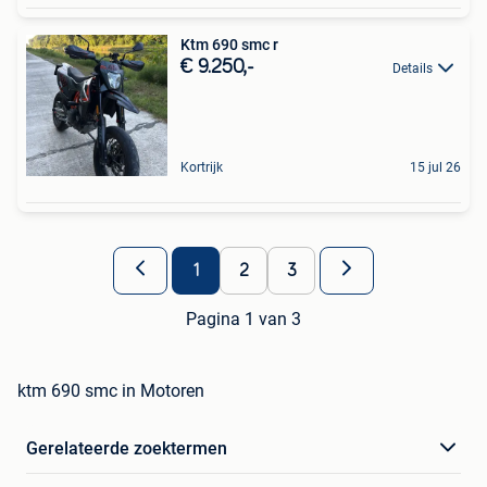
Ktm 690 smc r
€ 9.250,-
Details
Kortrijk
15 jul 26
1
2
3
Pagina 1 van 3
ktm 690 smc in Motoren
Gerelateerde zoektermen