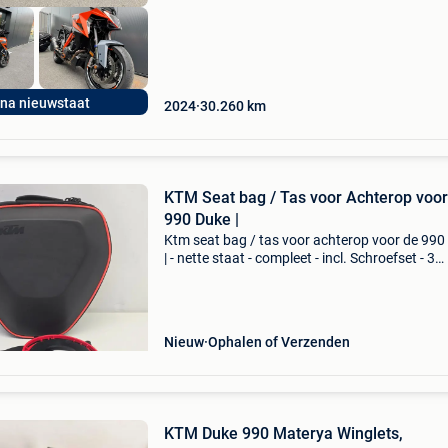
jna nieuwstaat
2024
30.260
km
KTM Seat bag / Tas voor Achterop voor
990 Duke |
Ktm seat bag / tas voor achterop voor de 990
| - nette staat - compleet - incl. Schroefset - 3
maanden garantie - let op! Achteraf betalen vi
riverty en klarna ook mogelijk!!! (Nederland en
Nieuw
Ophalen of Verzenden
KTM Duke 990 Materya Winglets,