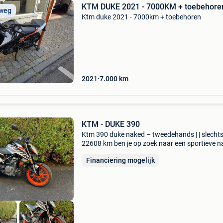
KTM DUKE 2021 - 7000KM + toebehore
 weg
Ktm duke 2021 - 7000km + toebehoren
2021
7.000
km
KTM - DUKE 390
Ktm 390 duke naked – tweedehands | | slecht
22608 km ben je op zoek naar een sportieve 
bike? Deze ktm 390 duke naked occasie is in n
Financiering mogelijk
staat en heeft 22608 km op de teller. Belangrij
kenm