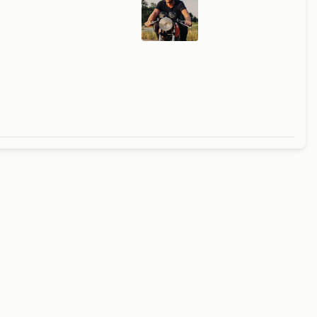
m 790
en is