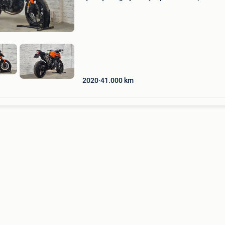
adrenaline en messcherpe handling? Deze kt
duke (10/2020) verkeert in absolute topstaat 
altijd tot i
2020
41.000
km