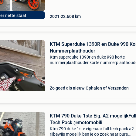
er nette staat
2021
22.608
km
KTM Superduke 1390R en Duke 990 Ko
Nummerplaathouder
Ktm superduke 1390r en duke 990 korte
nummerplaathouder korte nummerplaathoude
kenteken houder voor een ktm super duke 139
gen4 en duke 990 van 2024 tot heden. Deze is
100% nieuw en is een gelas
Zo goed als nieuw
Ophalen of Verzenden
KTM 790 Duke 1ste Eig. A2 mogelijkFul
Tech Pack @motomobili
Ktm 790 duke 1ste eigenaar full tech pack a2
rijbewijs mogelijk ben je op zoek naar pure