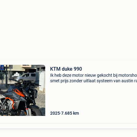
KTM duke 990
Ik heb deze motor nieuw gekocht bij motorsh
smet prijs zonder uitlaat systeem van austin r
€10.999 Prijs met uitlaat systeem austin raci
€11.999 Kan verkocht worden met of zonder
2025
7.685
km