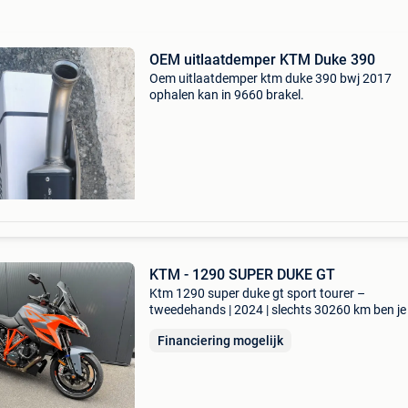
OEM uitlaatdemper KTM Duke 390
Oem uitlaatdemper ktm duke 390 bwj 2017
ophalen kan in 9660 brakel.
KTM - 1290 SUPER DUKE GT
Ktm 1290 super duke gt sport tourer –
tweedehands | 2024 | slechts 30260 km ben je
zoek naar een motor? Deze ktm 1290 super du
Financiering mogelijk
sport tourer occasie is in nieuswtaat en heeft
30260 km op de tel