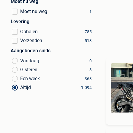
Moet nu weg
Moet nu weg
1
Levering
Ophalen
785
Verzenden
513
Aangeboden sinds
Vandaag
0
Gisteren
8
Een week
368
Altijd
1.094