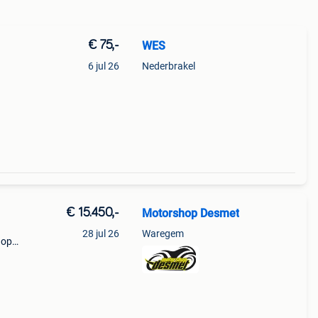
€ 75,-
WES
6 jul 26
Nederbrakel
€ 15.450,-
Motorshop Desmet
28 jul 26
Waregem
 op
ke gt