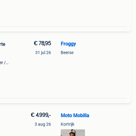
€ 78,95
Froggy
rte
31 jul 26
Beerse
r /
0 r
€ 4.999,-
Moto Mobilia
l
3 aug 26
Kortrijk