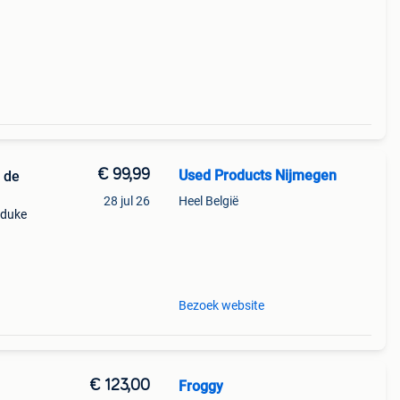
€ 99,99
Used Products Nijmegen
 de
28 jul 26
Heel België
 duke
a
 belg
Bezoek website
€ 123,00
Froggy