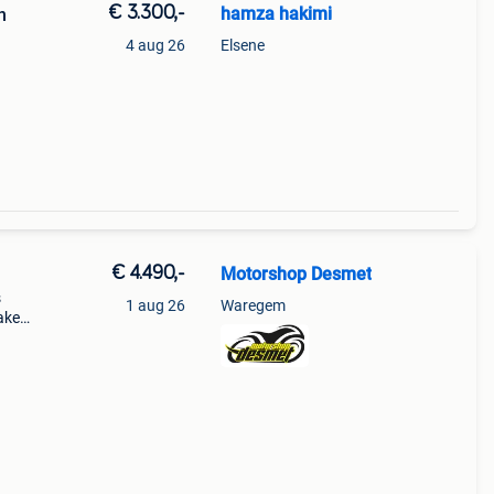
€ 3.300,-
hamza hakimi
n
4 aug 26
Elsene
€ 4.490,-
Motorshop Desmet
s
1 aug 26
Waregem
naked
ette
kste