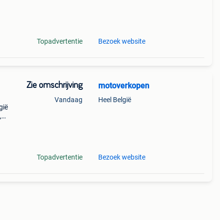
a
 belg
Topadvertentie
Bezoek website
Zie omschrijving
motoverkopen
Vandaag
Heel België
gië
,
 en
r
Topadvertentie
Bezoek website