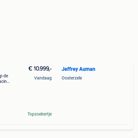
€ 10.999,-
Jeffrey Auman
op de
Vandaag
Oosterzele
acing
ng
Topzoekertje