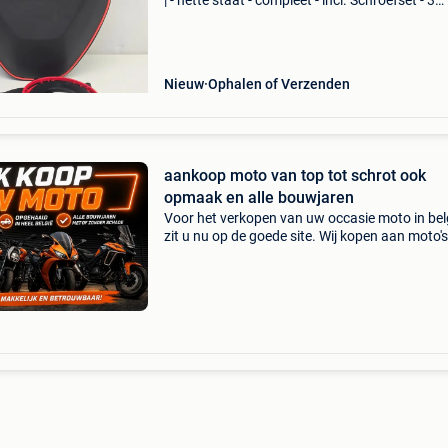
| - nette staat - compleet - incl. Schroefset - 3
maanden garantie - let op! Achteraf betalen vi
riverty en klarna ook mogelijk!!! (Nederland en
Nieuw
Ophalen of Verzenden
aankoop moto van top tot schrot ook
opmaak en alle bouwjaren
Voor het verkopen van uw occasie moto in bel
zit u nu op de goede site. Wij kopen aan moto's
scooters, trikes en quads ongeacht hun staat
merk. Wij hebben een eigen ophaalservice doo
gans