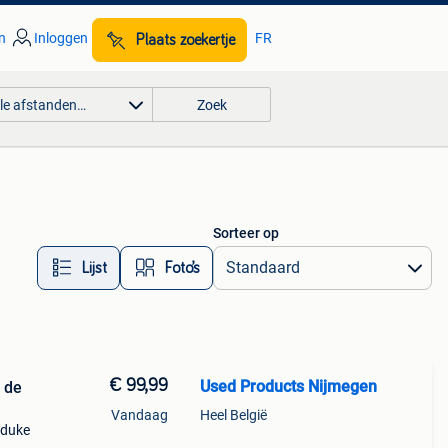
n
Inloggen
FR
Plaats zoekertje
lle afstanden…
Zoek
Sorteer op
Lijst
Foto’s
€ 99,99
Used Products Nijmegen
 de
Vandaag
Heel België
 duke