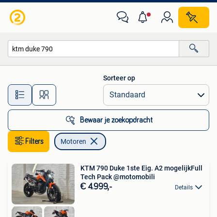
Motoren
Sorteer op
Alle afstanden…
Bewaar je zoekopdracht
Filters
Motoren
KTM 790 Duke 1ste Eig. A2 mogelijkFull
Tech Pack @motomobili
€ 4.999,-
Details