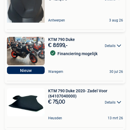
Antwerpen
3 aug 26
KTM 790 Duke
€ 8.699,-
Details
Financiering mogelijk
Nieuw
Waregem
30 jul 26
KTM 790 Duke 2020- Zadel Voor
(64107040000)
€ 75,00
Details
Heusden
13 mrt 26