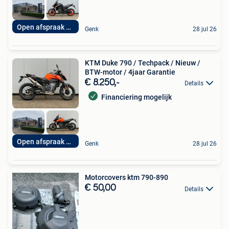
Open afspraak 7op7
Genk
28 jul 26
KTM Duke 790 / Techpack / Nieuw /
BTW-motor / 4jaar Garantie
€ 8.250,-
Details
Financiering mogelijk
Open afspraak 7op7
Genk
28 jul 26
Motorcovers ktm 790-890
€ 50,00
Details