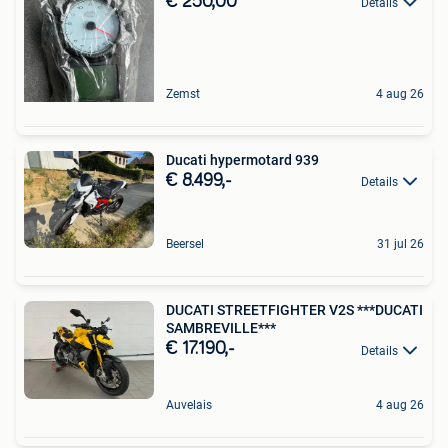
€ 250,00
Details
Zemst
4 aug 26
Ducati hypermotard 939
€ 8.499,-
Details
Beersel
31 jul 26
DUCATI STREETFIGHTER V2S ***DUCATI
SAMBREVILLE***
€ 17.190,-
Details
Auvelais
4 aug 26