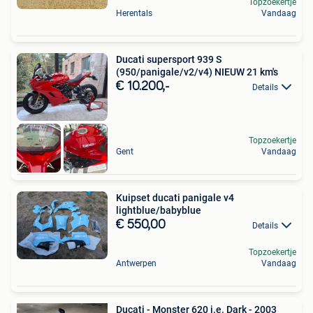
Topzoekertje
Herentals
Vandaag
Ducati supersport 939 S
(950/panigale/v2/v4) NIEUW 21 km's
€ 10.200,-
Details
Topzoekertje
Gent
Vandaag
Kuipset ducati panigale v4
lightblue/babyblue
€ 550,00
Details
Topzoekertje
Antwerpen
Vandaag
Ducati - Monster 620 i.e. Dark - 2003