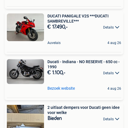
DUCATI PANIGALE V2S ***DUCATI
SAMBREVILLE***
€ 17.490,-
Details
Auvelais
4 aug 26
Ducati - Indiana - NO RESERVE - 650 cc -
1990
€ 1.100,-
Details
Bezoek website
4 aug 26
2 uitlaat dempers voor Ducati geen idee
voor welke
Bieden
Details