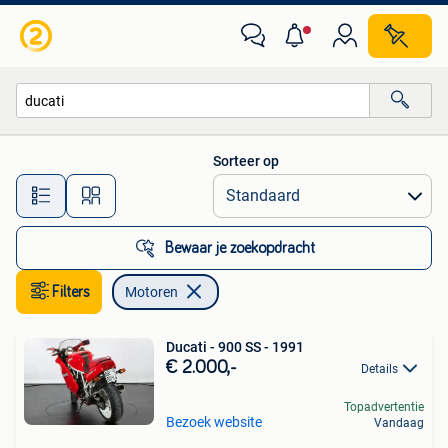
Motoren
Sorteer op
Alle afstanden…
Bewaar je zoekopdracht
Filters
Motoren
Ducati - 900 SS - 1991
€ 2.000,-
Details
Topadvertentie
Bezoek website
Vandaag