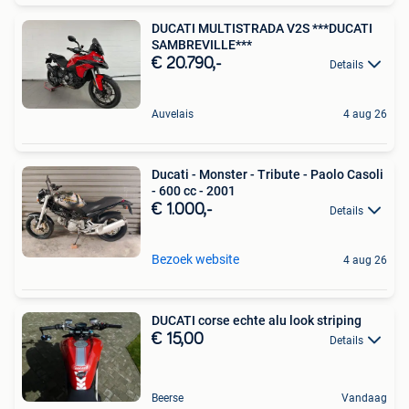
DUCATI MULTISTRADA V2S ***DUCATI
SAMBREVILLE***
€ 20.790,-
Details
Auvelais
4 aug 26
Ducati - Monster - Tribute - Paolo Casoli
- 600 cc - 2001
€ 1.000,-
Details
Bezoek website
4 aug 26
DUCATI corse echte alu look striping
€ 15,00
Details
Beerse
Vandaag