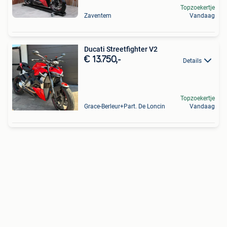
Topzoekertje
Zaventem
Vandaag
Ducati Streetfighter V2
€ 13.750,-
Details
Topzoekertje
Grace-Berleur+Part. De Loncin
Vandaag