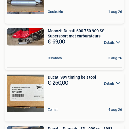
Oosteeklo
1 aug 26
Monozit Ducati 600 750 900 SS
Supersport met carburateurs
€ 69,00
Details
Rummen
3 aug 26
Ducati 999 timing belt tool
€ 250,00
Details
Zemst
4 aug 26
Ducati - Darmah - SD - 900 cc - 1983