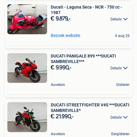
Ducati - Laguna Seca - NCR - 750 cc -
1987
€ 9.879,-
Details
Bezoek website
4 aug 26
DUCATI PANIGALE 899 ***DUCATI
SAMBREVILLE***
€ 9.990,-
Details
Auvelais
Gisteren
DUCATI STREETFIGHTER V4S ***DUCATI
SAMBREVILLE*
€ 21.990,-
Details
Auvelais
Eergisteren