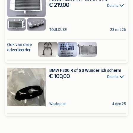
€ 219,00
Details
TOULOUSE
23 mrt 26
Ook van deze
adverteerder
BMW F800 R of GS Wunderlich scherm
€ 100,00
Details
Westouter
4 dec 25