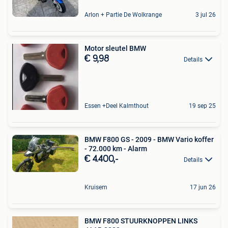
Arlon + Partie De Wolkrange
3 jul 26
Motor sleutel BMW
€ 9,98
Details
Essen +Deel Kalmthout
19 sep 25
BMW F800 GS - 2009 - BMW Vario koffer
- 72.000 km - Alarm
€ 4.400,-
Details
Kruisem
17 jun 26
BMW F800 STUURKNOPPEN LINKS