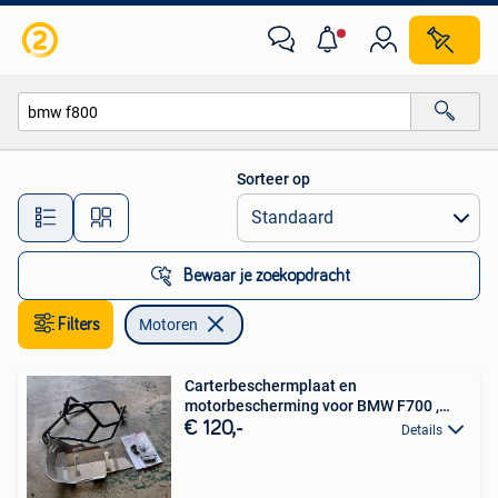
Motoren
Sorteer op
Alle afstanden…
Bewaar je zoekopdracht
Filters
Motoren
Carterbeschermplaat en
motorbescherming voor BMW F700 ,
F800
€ 120,-
Details