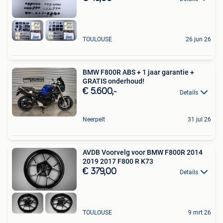
TOULOUSE
26 jun 26
BMW F800R ABS + 1 jaar garantie +
GRATIS onderhoud!
€ 5.600,-
Details
Neerpelt
31 jul 26
AVDB Voorvelg voor BMW F800R 2014
2019 2017 F800 R K73
€ 379,00
Details
TOULOUSE
9 mrt 26