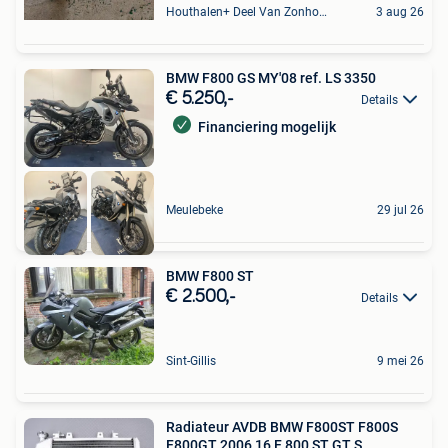
Houthalen+ Deel Van Zonhoven En Zolder
3 aug 26
BMW F800 GS MY'08 ref. LS 3350
€ 5.250,-
Details
Financiering mogelijk
Meulebeke
29 jul 26
BMW F800 ST
€ 2.500,-
Details
Sint-Gillis
9 mei 26
Radiateur AVDB BMW F800ST F800S
F800GT 2006 16 F 800 ST GT S