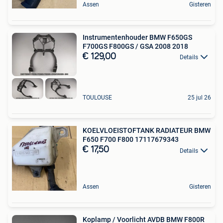
Assen
Gisteren
Instrumentenhouder BMW F650GS
F700GS F800GS / GSA 2008 2018
€ 129,00
Details
TOULOUSE
25 jul 26
KOELVLOEISTOFTANK RADIATEUR BMW
F650 F700 F800 17117679343
€ 17,50
Details
Assen
Gisteren
Koplamp / Voorlicht AVDB BMW F800R