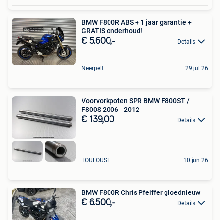
BMW F800R ABS + 1 jaar garantie +
GRATIS onderhoud!
€ 5.600,-
Details
Neerpelt
29 jul 26
Voorvorkpoten SPR BMW F800ST /
F800S 2006 - 2012
€ 139,00
Details
TOULOUSE
10 jun 26
BMW F800R Chris Pfeiffer gloednieuw
€ 6.500,-
Details