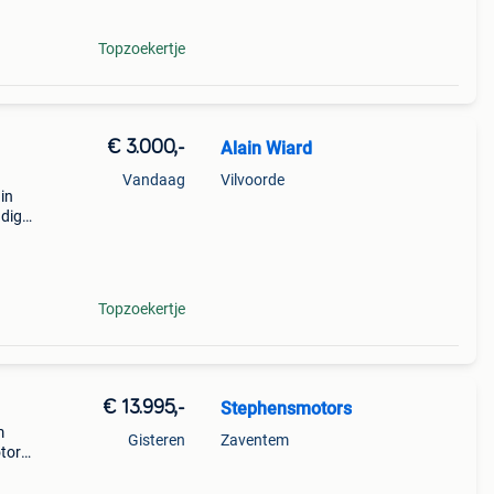
Topzoekertje
€ 3.000,-
Alain Wiard
Vandaag
Vilvoorde
in
ndig
s en
raktis
Topzoekertje
€ 13.995,-
Stephensmotors
m
Gisteren
Zaventem
otor
 van
kt