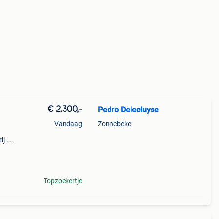
€ 2.300,-
Pedro Delecluyse
Vandaag
Zonnebeke
j .
ren
moto
Topzoekertje