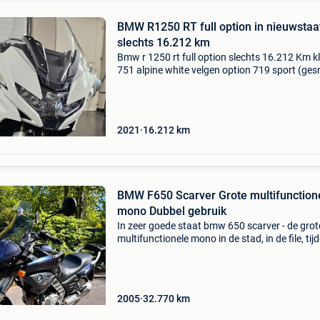
BMW R1250 RT full option in nieuwstaa
slechts 16.212 km
Bmw r 1250 rt full option slechts 16.212 Km k
751 alpine white velgen option 719 sport (ge
velgen) motorbescherming beugels
2021
16.212
km
BMW F650 Scarver Grote multifunction
mono Dubbel gebruik
In zeer goede staat bmw 650 scarver - de grot
multifunctionele mono in de stad, in de file, tij
een wandeling, op kleine paadjes, deze motorf
voelt zich overal op zijn gemak technische bed
2005
32.770
km