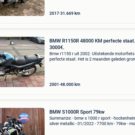
2017
31.669
km
BMW R1150R 48000 KM perfecte staat.
3000€.
Bmw r1150 r uit 2002. Uitstekende motorfiets 
perfecte staat. Het is 2 maanden geleden gro
gecontroleerd. Het is uitgerust met 2 zijkoffer
een waterdichte bagagetas met sleutel - erg p
2001
48.000
km
BMW S1000R Sport 79kw
Summarize: - bmw s 1000 r sport - hockenhei
silver metallic - 01/2022 - 7700 km - 79kw - m
wordt geleverd met tc en 1 jaar garantie - niet
nieuw te onderscheiden! Deze s 1000 r beschi