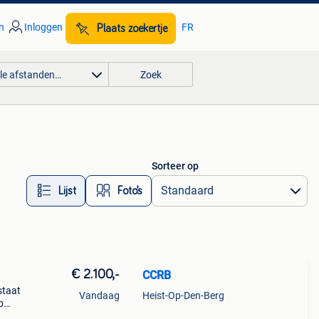
n
Inloggen
FR
Plaats zoekertje
lle afstanden…
Zoek
Sorteer op
Lijst
Foto’s
€ 2.100,-
CCRB
staat
Vandaag
Heist-Op-Den-Berg
p