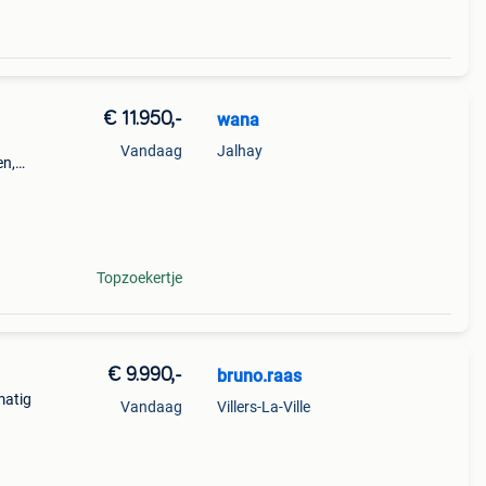
€ 11.950,-
wana
Vandaag
Jalhay
en,
ter,
larm,
Topzoekertje
€ 9.990,-
bruno.raas
matig
Vandaag
Villers-La-Ville
tlaat,
fers,