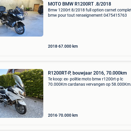
MOTO BMW R1200RT .8/2018
Bmw 1200rt 8/2018 full option carnet comple
bmw pour tout renseignement 0475415763
2018
67.000
km
R1200RT-P, bouwjaar 2016, 70.000km
Te koop: ex- politie moto bmw r1200rt-p lc
70.000Km cardanas vervangen op 58.000Km
bouwjaar 2016 handvatverwarming cardan
aangedreven gps (navigator iv) wordt gekeur
verkoop
2016
70.000
km