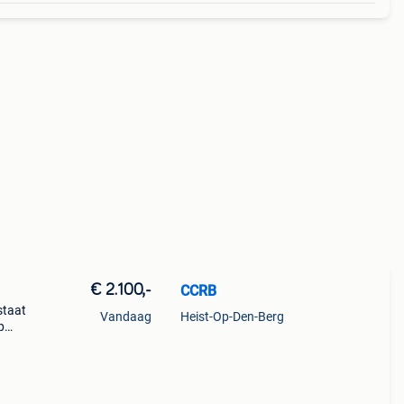
€ 2.100,-
CCRB
staat
Vandaag
Heist-Op-Den-Berg
p