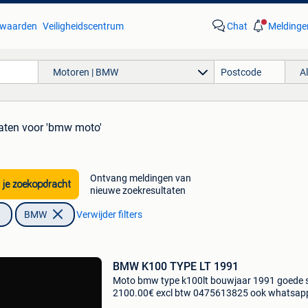
waarden
Veiligheidscentrum
Chat
Meldinge
Motoren | BMW
A
aten
voor 'bmw moto'
Ontvang meldingen van
 je zoekopdracht
nieuwe zoekresultaten
BMW
Verwijder filters
BMW K100 TYPE LT 1991
Moto bmw type k100lt bouwjaar 1991 goede 
2100.00€ excl btw 0475613825 ook whatsap
info@ccrb.be