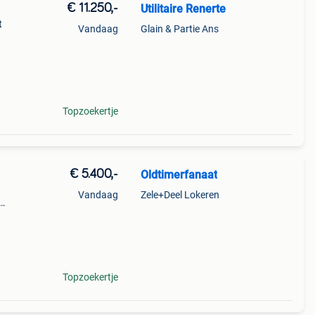
€ 11.250,-
Utilitaire Renerte
t
Vandaag
Glain & Partie Ans
Topzoekertje
€ 5.400,-
Oldtimerfanaat
Vandaag
Zele+Deel Lokeren
d voor
Topzoekertje