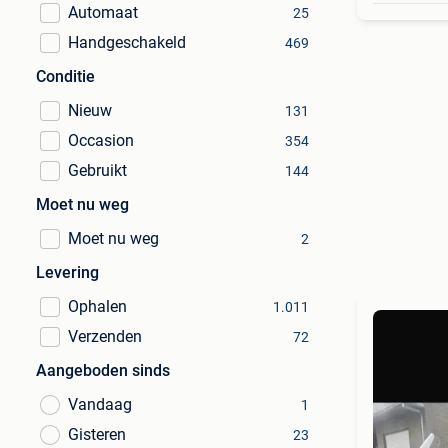
Automaat
25
Handgeschakeld
469
Conditie
Nieuw
131
Occasion
354
Gebruikt
144
Moet nu weg
Moet nu weg
2
Levering
Ophalen
1.011
Verzenden
72
Aangeboden sinds
Vandaag
1
Gisteren
23