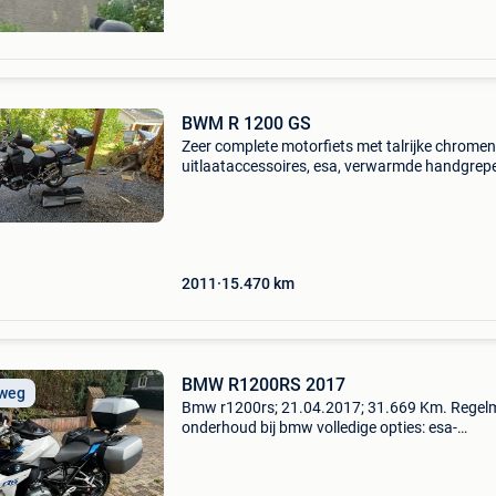
BWM R 1200 GS
Zeer complete motorfiets met talrijke chromen
uitlaataccessoires, esa, verwarmde handgrep
verwarmde handgrepen, rdc, rdc, boordcompu
handbescherming, witte richtingaanwijzers, a
asc, koffe
2011
15.470
km
BMW R1200RS 2017
 weg
Bmw r1200rs; 21.04.2017; 31.669 Km. Regel
onderhoud bij bmw volledige opties: esa-
ophangingen, shifter pro, bmw + origin akra-ui
alarm, verwarmde handgrepen, set 3 bmw-kof
dagrijverlic