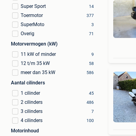
Super Sport
14
Toermotor
377
SuperMoto
3
Overig
71
Motorvermogen (kW)
11 kW of minder
9
12 t/m 35 kW
58
meer dan 35 kW
586
Aantal cilinders
1 cilinder
45
2 cilinders
486
3 cilinders
7
4 cilinders
100
Motorinhoud