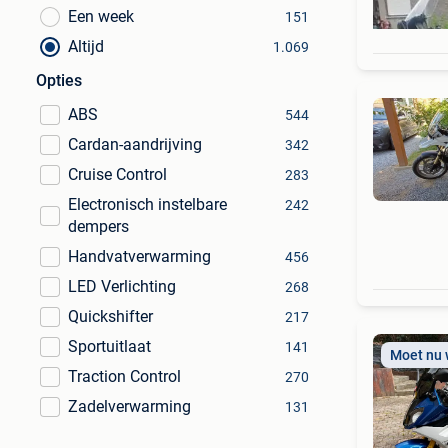
Een week
151
Altijd
1.069
Opties
ABS
544
Cardan-aandrijving
342
Cruise Control
283
Electronisch instelbare
242
dempers
Handvatverwarming
456
LED Verlichting
268
Quickshifter
217
Sportuitlaat
141
Moet nu
Traction Control
270
Zadelverwarming
131