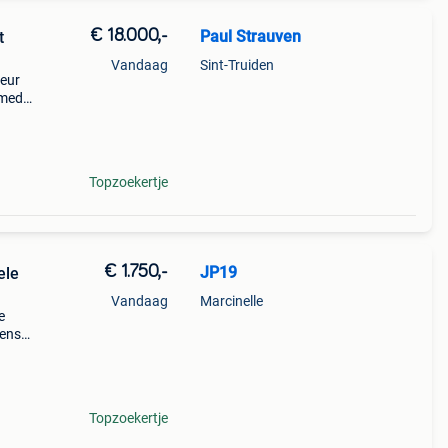
€ 18.000,-
Paul Strauven
t
Vandaag
Sint-Truiden
leur
smede
Topzoekertje
€ 1.750,-
JP19
ele
Vandaag
Marcinelle
e
dens
iets
ien
Topzoekertje