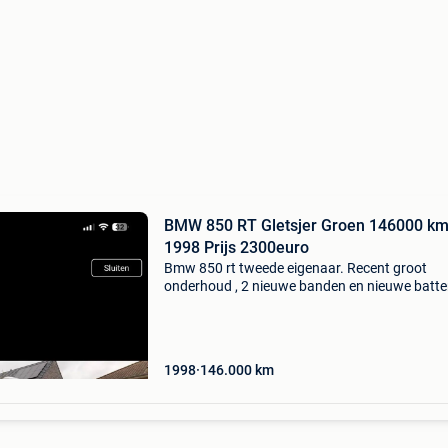
BMW 850 RT Gletsjer Groen 146000 km
1998 Prijs 2300euro
Bmw 850 rt tweede eigenaar. Recent groot
onderhoud , 2 nieuwe banden en nieuwe batteri
Verlaagd zadel , regelbaar windscherm. Factu
aanwezig van moto repair dentergem om de 
helemaal tip top
1998
146.000
km