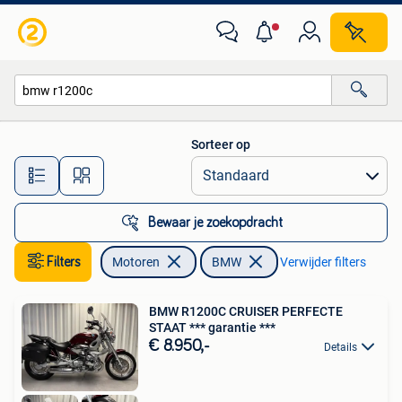
Motoren | BMW
Sorteer op
Alle afstanden…
Bewaar je zoekopdracht
Filters
Motoren
BMW
Verwijder filters
BMW R1200C CRUISER PERFECTE
STAAT *** garantie ***
€ 8.950,-
Details