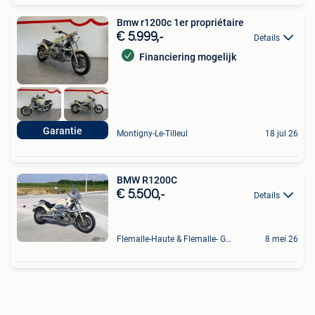
Bmw r1200c 1er propriétaire
€ 5.999,-
Details
Financiering mogelijk
Garantie
Montigny-Le-Tilleul
18 jul 26
BMW R1200C
€ 5.500,-
Details
Flemalle-Haute & Flemalle- Grande & Partie Awirs
8 mei 26