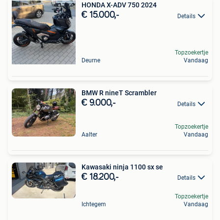
HONDA X-ADV 750 2024
€ 15.000,-
Details
Topzoekertje
Deurne
Vandaag
BMW R nineT Scrambler
€ 9.000,-
Details
Topzoekertje
Aalter
Vandaag
Kawasaki ninja 1100 sx se
€ 18.200,-
Details
Topzoekertje
Ichtegem
Vandaag