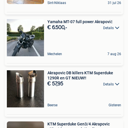
Sint-Niklaas
31 jul 26
Yamaha MT-07 full power Akrapovič
€ 6.500,-
Details
Mechelen
7 aug 26
Akrapovic DB killers KTM Superduke
1290R en GT NIEUW!!
€ 57,95
Details
Beerse
Gisteren
KTM Superduke Gen3/4 Akrapovic