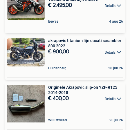
€ 2.495,00
Details
Beerse
4 aug 26
akrapovic titanium lijn ducati scrambler
800 2022
€ 900,00
Details
Huldenberg
28 jun 26
Originele Akrapovič slip-on YZF-R125
2014-2018
€ 400,00
Details
Wuustwezel
20 jul 26