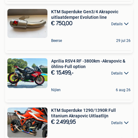
KTM Superduke Gen3/4 Akrapovic
uitlaatdemper Evolution line
€ 750,00
Details
Beerse
29 jul 26
Aprilia RSV4 RF -3800km -Akrapovic &
öhlins-Full option
€ 15.499,-
Details
Nijlen
6 aug 26
KTM Superduke 1290/1390R Full
titanium Akrapovic Uitlaatlijn
€ 2.499,95
Details