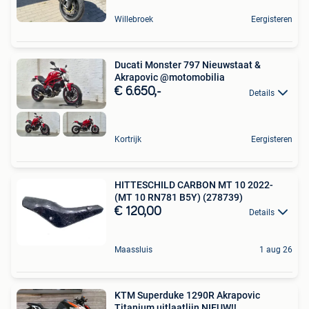
Willebroek
Eergisteren
Ducati Monster 797 Nieuwstaat &
Akrapovic @motomobilia
€ 6.650,-
Details
Kortrijk
Eergisteren
HITTESCHILD CARBON MT 10 2022-
(MT 10 RN781 B5Y) (278739)
€ 120,00
Details
Maassluis
1 aug 26
KTM Superduke 1290R Akrapovic
Titanium uitlaatlijn NIEUW!!