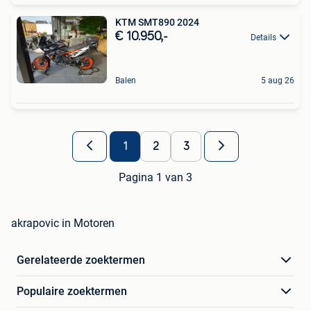
KTM SMT890 2024
€ 10.950,-
Details
Balen
5 aug 26
1
2
3
Pagina 1 van 3
akrapovic in Motoren
Gerelateerde zoektermen
Populaire zoektermen