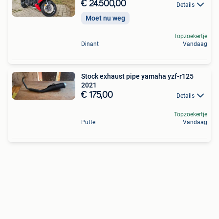
€ 24.500,00
Details
Moet nu weg
Topzoekertje
Dinant
Vandaag
Stock exhaust pipe yamaha yzf-r125
2021
€ 175,00
Details
Topzoekertje
Putte
Vandaag