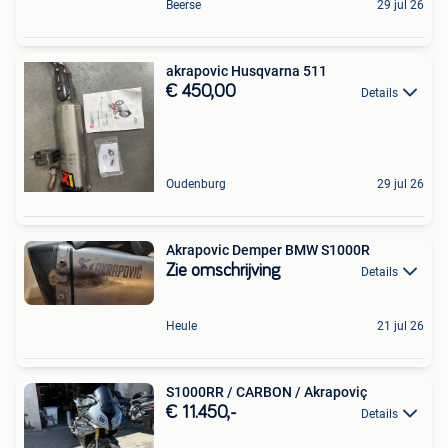
Beerse
29 jul 26
akrapovic Husqvarna 511
€ 450,00
Details
Oudenburg
29 jul 26
Akrapovic Demper BMW S1000R
Zie omschrijving
Details
Heule
21 jul 26
S1000RR / CARBON / Akrapoviç
€ 11.450,-
Details