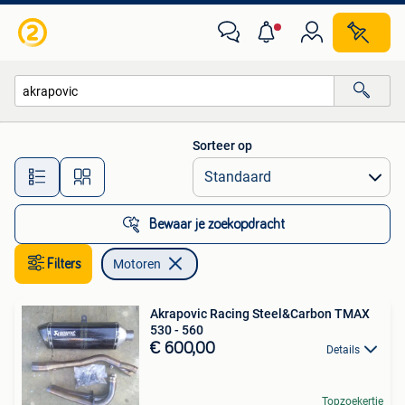
Motoren
Sorteer op
Alle afstanden…
Bewaar je zoekopdracht
Filters
Motoren
Akrapovic Racing Steel&Carbon TMAX
530 - 560
€ 600,00
Details
Topzoekertje